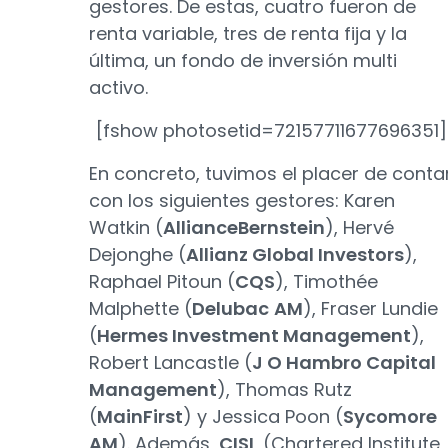
gestores. De estas, cuatro fueron de
renta variable, tres de renta fija y la
última, un fondo de inversión multi
activo.
[fshow photosetid=72157711677696351]
En concreto, tuvimos el placer de conta
con los siguientes gestores: Karen
Watkin (
AllianceBernstein
), Hervé
Dejonghe (
Allianz Global Investors
),
Raphael Pitoun (
CQS
), Timothée
Malphette (
Delubac
AM
), Fraser Lundie
(
Hermes Investment Management
),
Robert Lancastle (
J O Hambro Capital
Management
), Thomas Rutz
(
MainFirst
) y Jessica Poon (
Sycomore
AM
). Además,
CISI
, (Chartered Institute