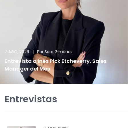
7 AGO, 2026
|
Por
Sara Giménez
Entrevista a Inés Pick Etcheverry, Sales
Manager del Mes
Entrevistas