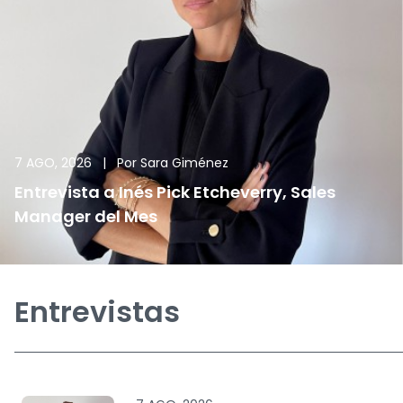
7 AGO, 2026
|
Por
Sara Giménez
Entrevista a Inés Pick Etcheverry, Sales
Manager del Mes
Entrevistas