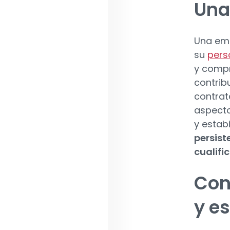
Una
Una emp
su
pers
y compr
contrib
contrat
aspecto
y estab
persist
cualifi
Con
y e