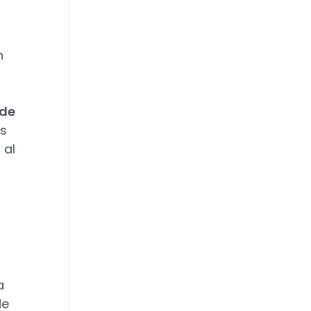
n
 de
as
 al
a
de