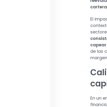
reevalu
cartera
El impa
context
sectores
consist
capear 
de las 
margen 
Cal
cap
En un e
financi