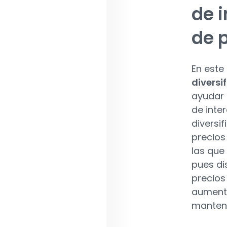
de i
de 
En este
diversi
ayudar 
de inte
diversif
precios
las que
pues di
precios
aumento
mantene