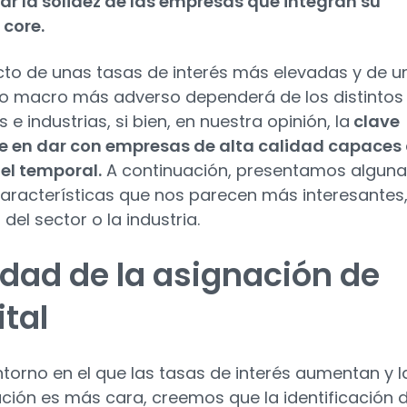
ar la solidez de las empresas que integran su
 core.
cto de unas tasas de interés más elevadas y de u
o macro más adverso dependerá de los distintos
 e industrias, si bien, en nuestra opinión, la
clave
e en dar con empresas de alta calidad capaces
el temporal.
A continuación, presentamos algun
características que nos parecen más interesantes,
del sector o la industria.
idad de la asignación de
ital
ntorno en el que las tasas de interés aumentan y l
ación es más cara, creemos que la identificación 