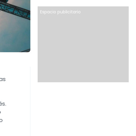
Espacio publicitario
las
és.
o
mo