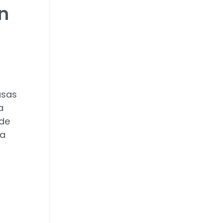
ón
asas
a
 de
 a