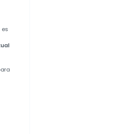
 es
tual
para