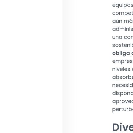
equipos
compete
aún más
adminis
una con
sosteni
obliga 
empresa
niveles
absorbe
necesid
dispond
aprovec
perturb
Dive