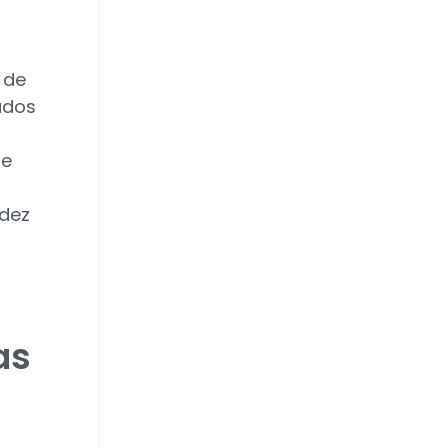
 de
ados
de
idez
as