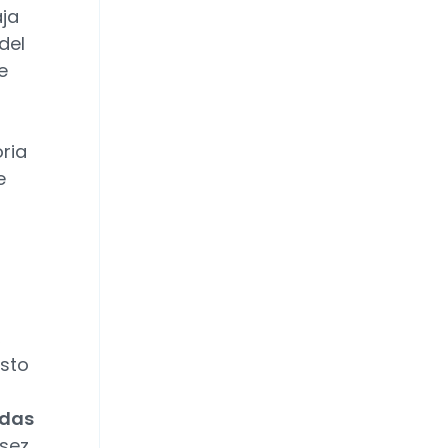
aja
del
e
ria
e
,
Esto
idas
asez