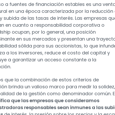
so a fuentes de financiación estables es una vent
ural en una época caracterizada por la reducción 
 y subida de las tasas de interés. Las empresas qu
n en cuanto a responsabilidad corporativa o
ship ocupan, por lo general, una posición
nante en sus mercados y presentan una trayecto
abilidad sólida para sus accionistas, lo que infund
a a los inversores, reduce el costo del capital y
uye a garantizar un acceso constante a la
ación.
 que la combinación de estos criterios de
ión brinda un valioso marco para medir la solidez
calidad de la gestión como denominador común. 
ifica que las empresas que consideramos
stradoras responsables sean inmunes a las sub
as
de interés, la presión sobre los precios y la esc