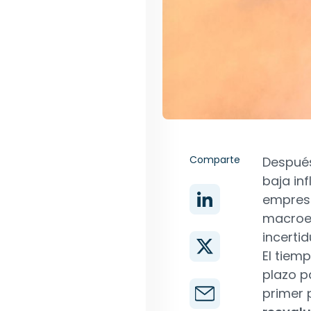
Comparte
Después
baja in
empresa
macroec
incerti
El tiem
plazo p
primer 