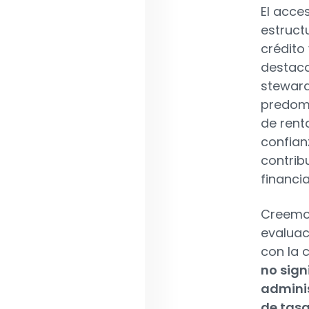
El acce
estruct
crédito
destaca
steward
predomi
de rent
confianz
contrib
financi
Creemos
evaluac
con la 
no sign
admini
de tas