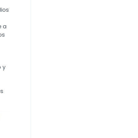
lios
e a
os
o y
es