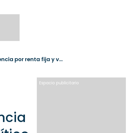
Gestores de portafolio colombianos marcan preferencia por renta fija y ven lo sociopolítico como principal riesgo
Espacio publicitario
ncia