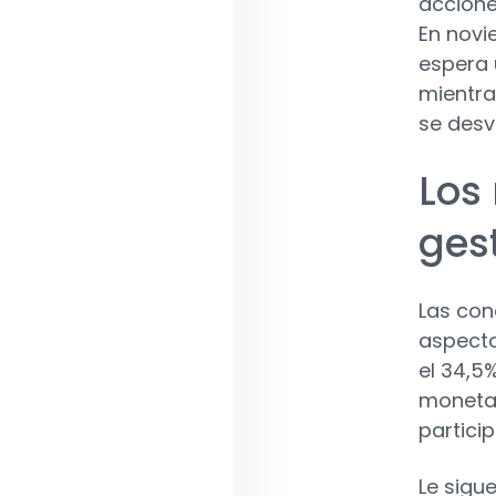
accione
En novi
espera 
mientra
se desv
Los 
ges
Las con
aspecto
el 34,5%
monetar
particip
Le sigue