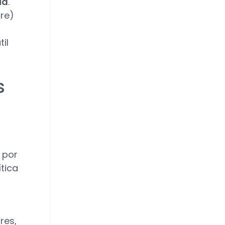
ia
.
bre)
il
s
 por
ítica
res,