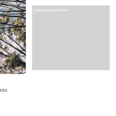
Espacio publicitario
ada
o