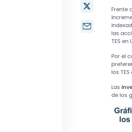
Frente 
increme
indexada
las acc
TES en 
Por el 
prefere
los TES 
Las
inve
de los 