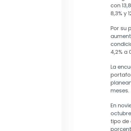
con 13,
8,3% y 1
Por su p
aumenta
condici
4,2% a 
La encu
portafo
planean
meses.
En novi
octubre
tipo de
porcent