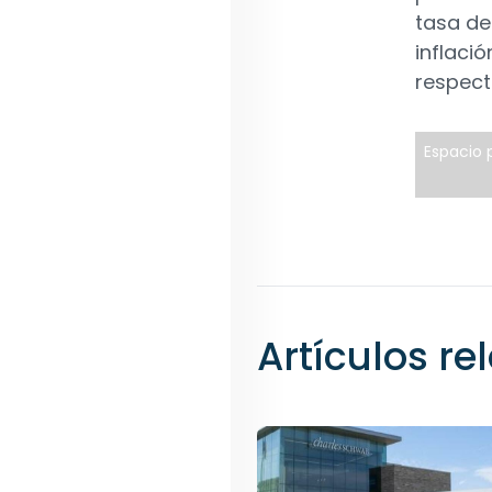
tasa de
inflaci
respect
Espacio p
Artículos r