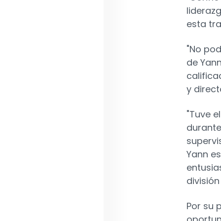
lideraz
esta tr
"No pod
de Yann
calific
y direct
"Tuve e
durante
supervi
Yann es
entusia
división
Por su 
oportun