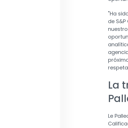
"Ha sid
de S&P 
nuestro
oportun
analíti
agencia
próximo
respeta
La 
Pal
Le Palle
Califica