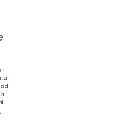
e
un
stá
dad
 a
al
,