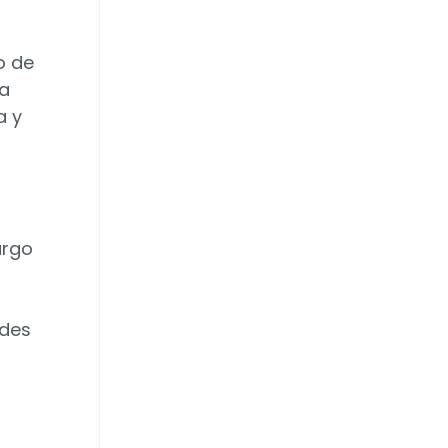
o de
va
a y
argo
ades