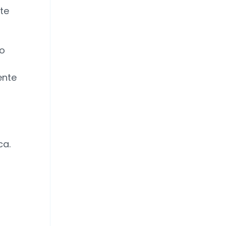
te
to
ente
ca.