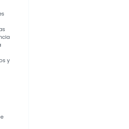
es
as
ncia
a
os y
de