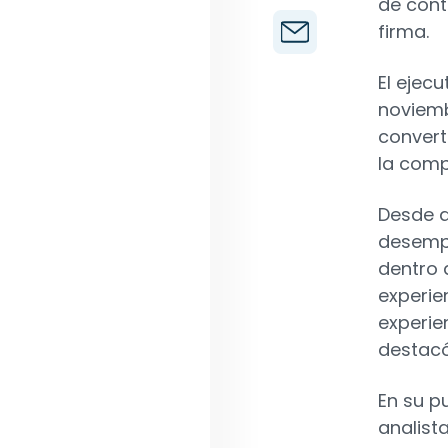
de cont
firma.
El ejec
noviemb
convert
la comp
Desde q
desempe
dentro 
experie
experie
destacó
En su p
analist