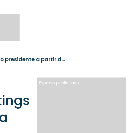
La calificadora S&P Global Ratings anuncia un nuevo presidente a partir del 1° de noviembre
Espacio publicitario
tings
 a