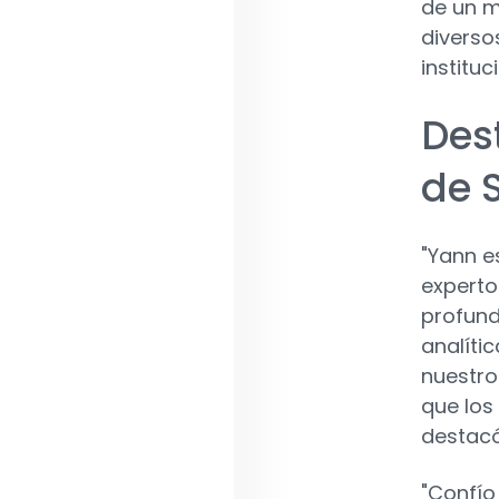
de un m
diverso
instituc
Des
de 
"Yann e
experto 
profund
analíti
nuestro 
que los
destacó
"Confío