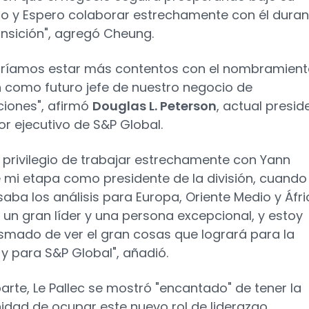
go y Espero colaborar estrechamente con él duran
ansición", agregó Cheung.
ríamos estar más contentos con el nombramien
 como futuro jefe de nuestro negocio de
aciones", afirmó
Douglas L. Peterson
, actual presid
or ejecutivo de S&P Global.
l privilegio de trabajar estrechamente con Yann
 mi etapa como presidente de la división, cuando
saba los análisis para Europa, Oriente Medio y Áfri
 un gran líder y una persona excepcional, y estoy
smado de ver el gran cosas que logrará para la
 y para S&P Global", añadió.
parte, Le Pallec se mostró "encantado" de tener la
idad de ocupar este nuevo rol de liderazgo.