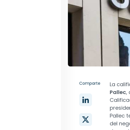
Comparte
La cali
Pallec
,
Calific
preside
Pallec 
del neg