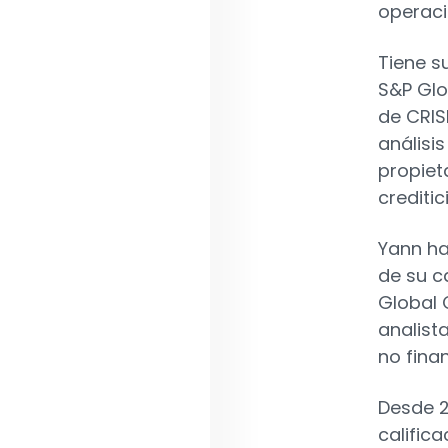
operaci
Tiene s
S&P Glo
de CRIS
análisi
propiet
creditic
Yann ha
de su c
Global 
analist
no fina
Desde 2
calific