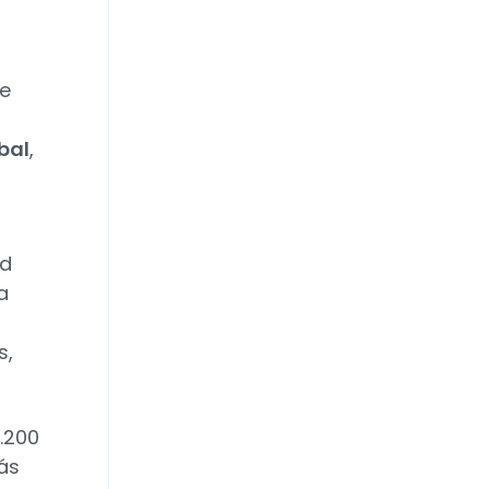
de
bal
,
ad
a
s,
2.200
ás