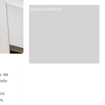
Espacio publicitario
os de
rado
tos
s,