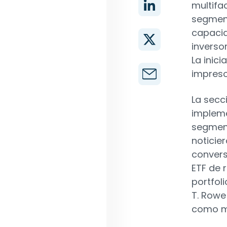
multifa
segment
capacid
inverso
La inici
impresos
La secci
impleme
segment
noticie
conver
ETF de 
portfol
T. Rowe
como me