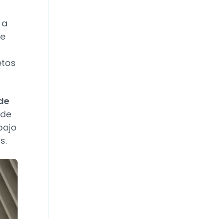
 a
de
etos
de
 de
bajo
s.