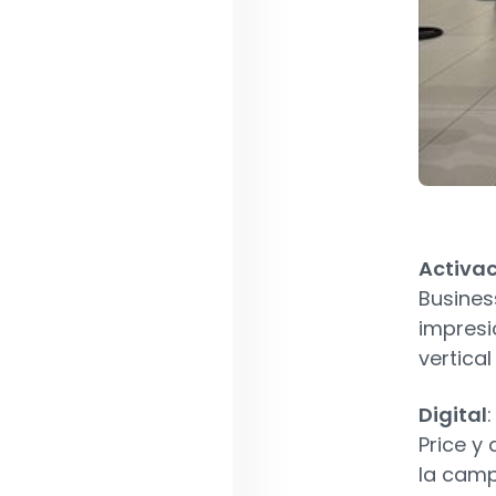
Activa
Busines
impresi
vertica
Digital
Price y 
la cam