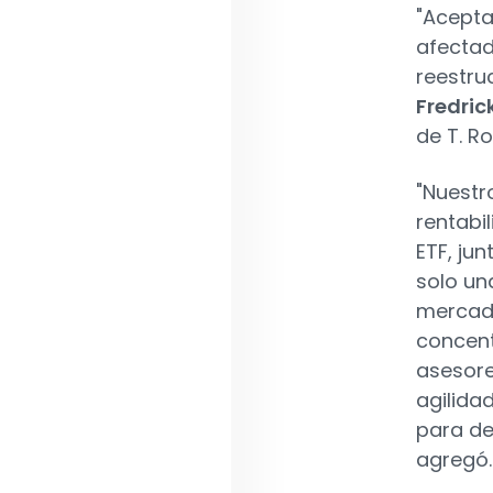
"Acepta
afectad
reestru
Fredric
de T. Ro
"Nuestr
rentabil
ETF, ju
solo un
mercado
concentr
asesore
agilida
para de
agregó.