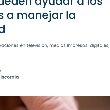
ueden ayudar a los
s a manejar la
ad
tivaciones en televisión, medios impresos, digitales
5
iscornia