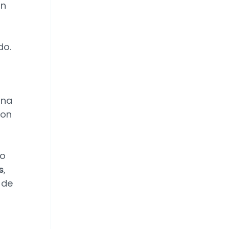
un
do.
una
con
ro
s
,
 de