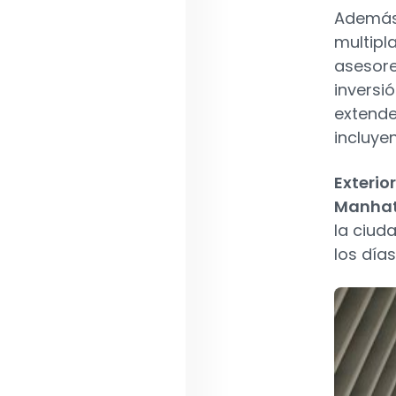
Además 
multipl
asesore
inversió
extende
incluye
Exterior
Manha
la ciud
los días