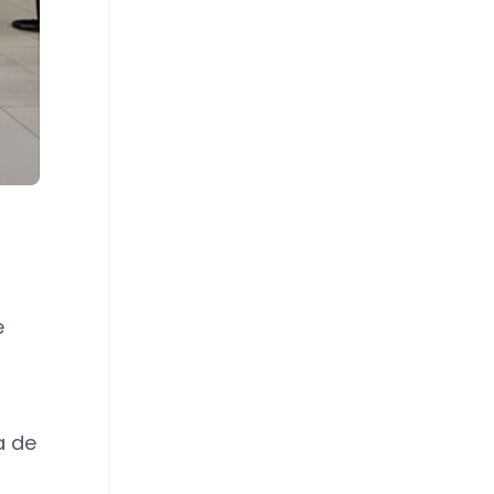
e
a de