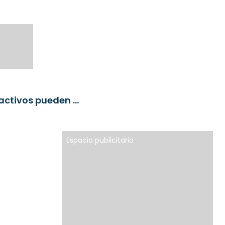
T. Rowe Price lanza campaña para mostrar como los ETF activos pueden ayudar a los inversores a manejar la volatilidad
Espacio publicitario