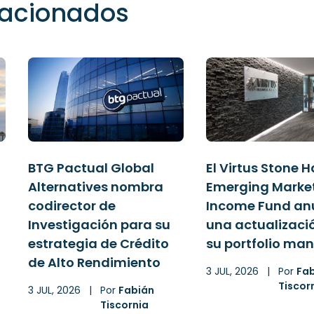
elacionados
BTG Pactual Global
El Virtus Stone 
Alternatives nombra
Emerging Marke
codirector de
Income Fund an
Investigación para su
una actualizaci
estrategia de Crédito
su portfolio ma
de Alto Rendimiento
3 JUL, 2026
|
Por
Fa
Tiscor
3 JUL, 2026
|
Por
Fabián
Tiscornia