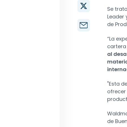
Se trat
Leader 
de Prod
“La exp
cartera
al desa
materia
interna
"Esta d
ofrecer
product
Waldman
de Buen