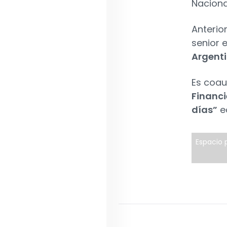
Naciona
Anteri
senior 
Argent
Es coau
Financi
días”
e
Espacio p