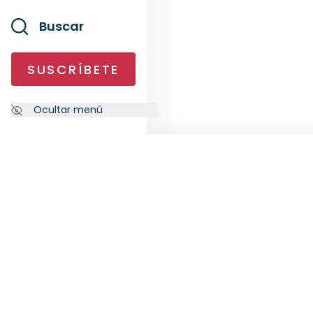
Buscar
SUSCRÍBETE
Ocultar menú
NEWSLETTER
SÍG
Suscríbete a nuestra newsletter
para recibir las últimas novedades