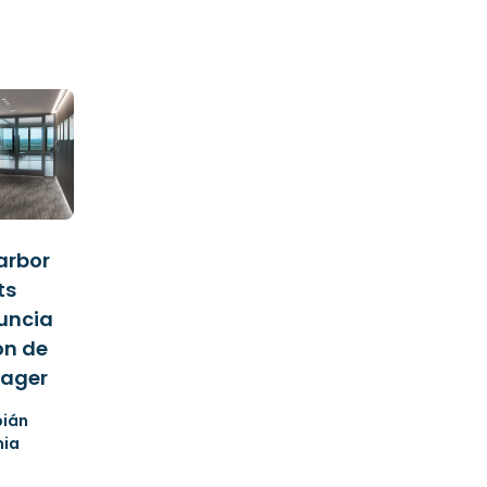
Harbor
ts
uncia
ón de
nager
bián
nia