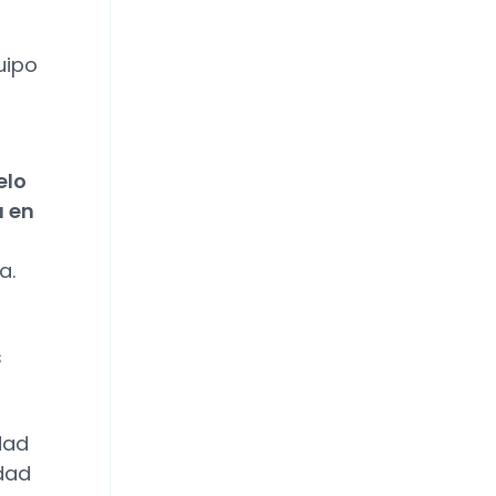
uipo
elo
á en
a.
s
dad
idad