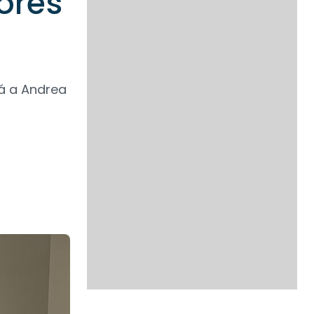
ores
á a Andrea