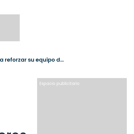
La firma argentina Balanz contrata a un exInviu para reforzar su equipo de Productores Exclusivos
Espacio publicitario