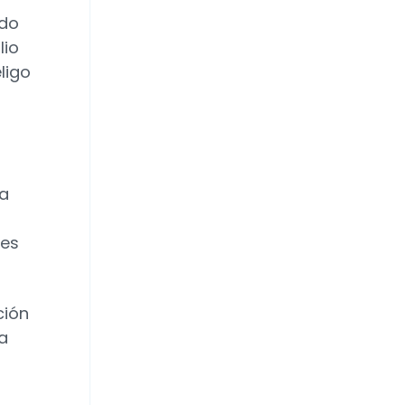
ado
lio
ligo
ra
ces
ción
a