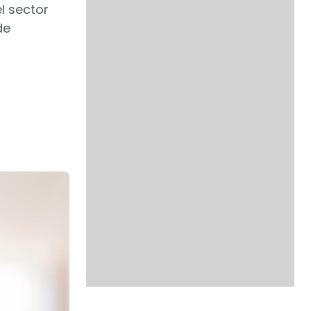
l sector
de