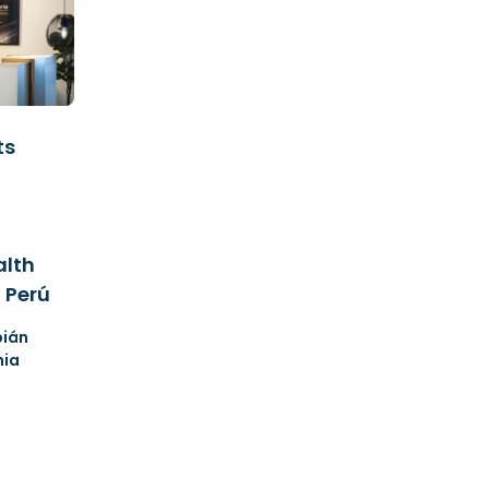
ts
alth
 Perú
bián
nia