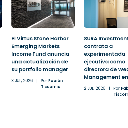
El Virtus Stone Harbor
SURA Investmen
Emerging Markets
contrata a
Income Fund anuncia
experimentada
una actualización de
ejecutiva como
su portfolio manager
directora de We
Management en
3 JUL, 2026
|
Por
Fabián
Tiscornia
2 JUL, 2026
|
Por
Fa
Tiscor