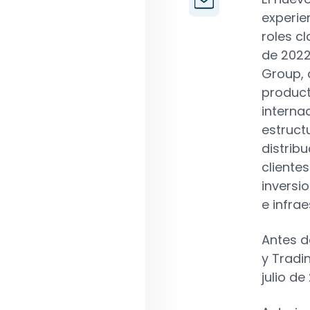
experie
roles cl
de 2022
Group, 
product
interna
estructu
distrib
cliente
inversi
e infrae
Antes d
y Tradi
julio de