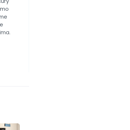
sury
como
ome
de
ima.