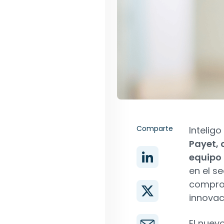
Comparte
Intelig
Payet, 
equipo
en el s
comprom
innovac
El nuev