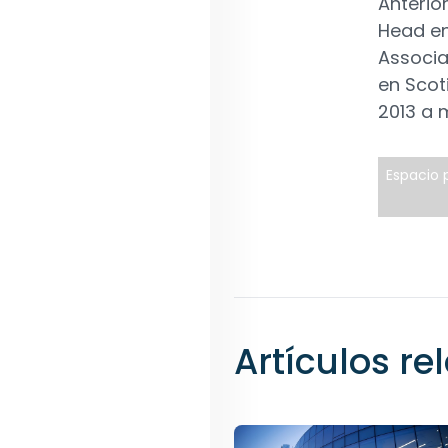
Anterio
Head en
Associa
en Scot
2013 a 
Espacio p
Artículos r