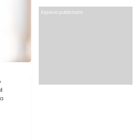
Espacio publicitario
o
l
ia