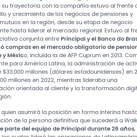
 su trayectoria con la compañía estuvo al frente 
llo y crecimiento de los negocios de pensiones y
mutuos en la región, desde su etapa de negocio
te hasta liderar el mercado regional. Estuvo al fr
iciativa conjunta entre
Principal y el Banco do Brasi
ó compras en el mercado obligatorio de pensio
e y Méxic
o, incluida la de AFP Cuprum en 2013. Co
nte para América Latina, la administración de act
 $33.000 millones (dólares estadounidenses) en 
000 millones en 2022, mientras lideraba una
ación orientada al cliente y la transformación digi
gión.
, quien asumirá la posición en forma interina hasta
ción de la persona definitiva que sucederá a Walk
e parte del equipo de Principal durante 26 años
,
 los cuales lideró las operaciones de Latinoaméri