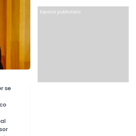
Espacio publicitario
r se
oco
pal
sor