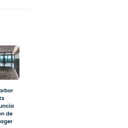
Harbor
ts
uncia
ón de
nager