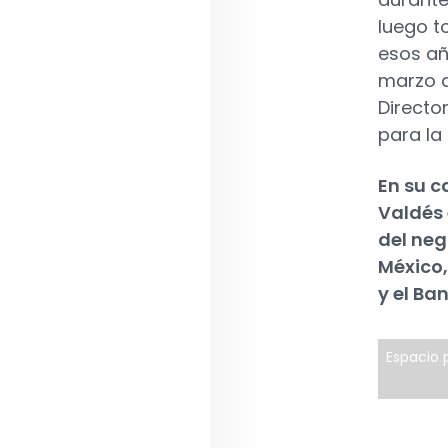
luego t
esos añ
marzo d
Directo
para la
En su c
Valdés 
del nego
México,
y el Ba
Espacio p