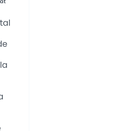
Pat
tal
de
la
a
e