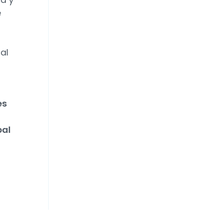
e
al
es
pal