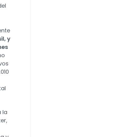
del
ente
l, y
nes
mo
ivos
2010
tal
 la
er,
ca y