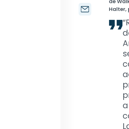
de Walk
Halter,
“
d
A
s
c
a
p
p
a
c
L