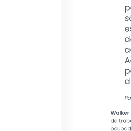
p
s
e
d
a
A
p
d
Pa
Walker 
de trab
ocupado