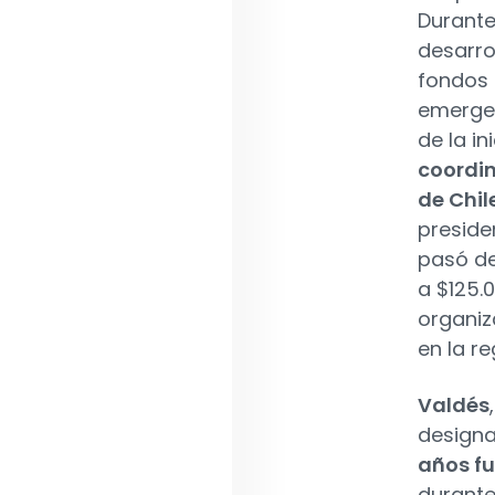
Durante
desarro
fondos 
emergen
de la in
coordin
de Chil
preside
pasó de
a $125.
organiz
en la re
Valdés
designa
años fu
durante