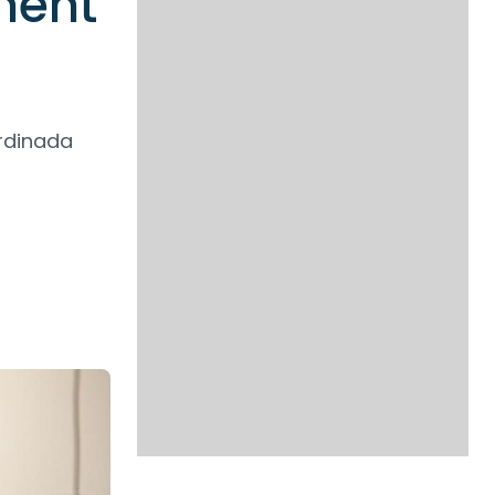
ment
ordinada