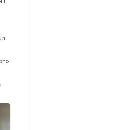
da
mano
o