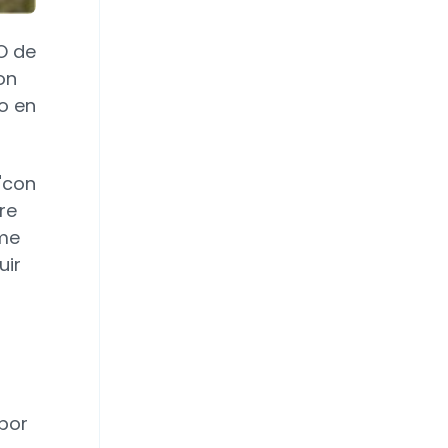
O de
on
o en
"con
re
 me
uir
 por