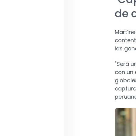
de 
Martíne
content
las gana
"Será u
con un 
globale
captura
peruano