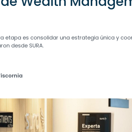
a de Wealth Manage
va etapa es consolidar una estrategia única y co
aron desde SURA.
iscornia