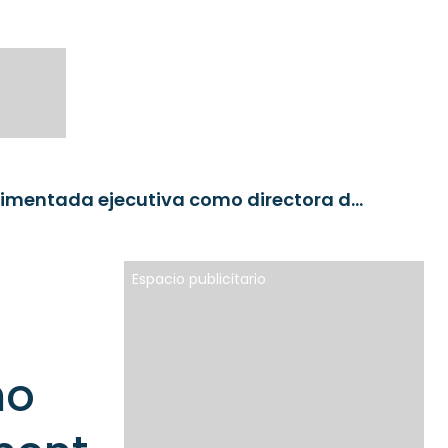
SURA Investments contrata a experimentada ejecutiva como directora de Wealth Management en Perú
Espacio publicitario
mo