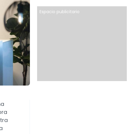
Espacio publicitario
na
ora
tra
a