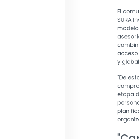
El comu
SURA In
modelo 
asesorí
combina
acceso 
y global
"De est
comprom
etapa d
persona
planifi
organiza
"Ca