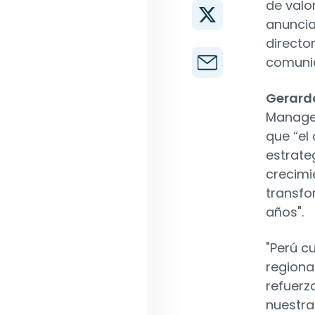
de valo
anunci
directo
comuni
Gerard
Managem
que “el
estrate
crecimi
transfo
años".
"Perú c
regiona
refuerz
nuestra