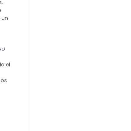
s,
o
 un
vo
o el
mos