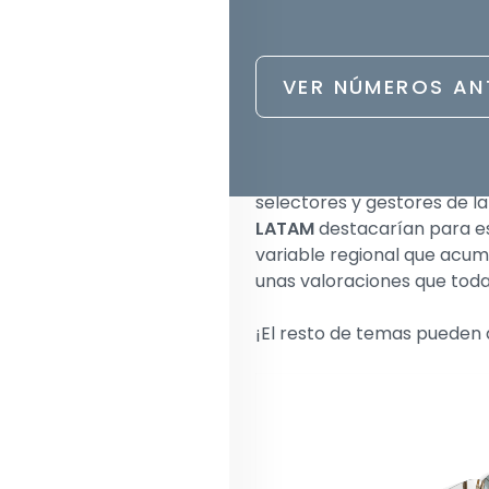
Capital. La firma chilena o
Office de arquitectura abie
de asesoría de inversión y
VER NÚMEROS AN
presencia en México y Col
en Argentina, Perú, Brasil 
En nuestro Especial, volve
selectores y gestores de l
LATAM
destacarían para e
variable regional que acu
unas valoraciones que todaví
¡El resto de temas pueden 