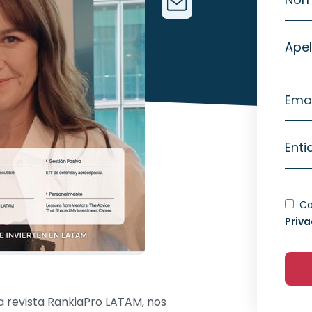
Apel
Emai
Enti
Co
Priva
a revista RankiaPro LATAM, nos