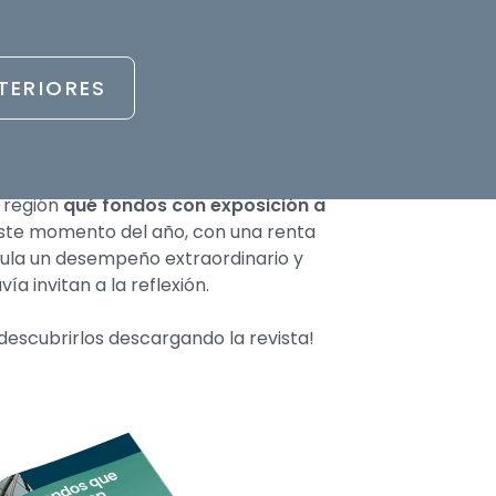
pera bajo un modelo de Multifamily
rta, autorizada para prestar el servicio
 enrutamiento de órdenes. Tiene
TERIORES
ombia, y además franquició su modelo
y Centroamérica.
mos a preguntar a los mejores
a región
qué fondos con exposición a
ste momento del año, con una renta
mula un desempeño extraordinario y
a invitan a la reflexión.
descubrirlos descargando la revista!