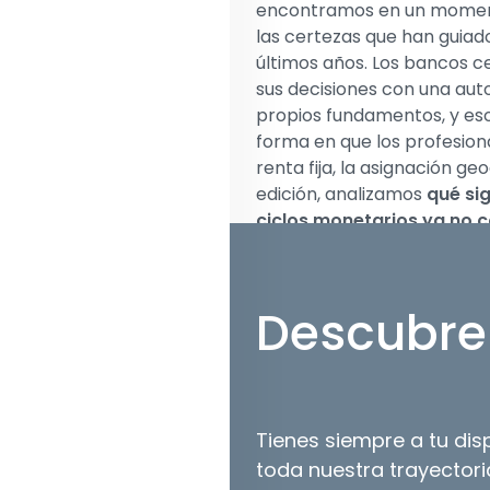
encontramos en un moment
las certezas que han guiad
últimos años. Los bancos c
sus decisiones con una aut
propios fundamentos, y es
forma en que los profesion
renta fija, la asignación geo
edición, analizamos
qué sig
ciclos monetarios ya no 
esa divergencia para quien
Además, contamos también
Descubre 
Uruguay como hub indiscu
Wealth Management en el p
captación y consolidando 
allá de la región.
Tienes siempre a tu di
En esta edición de la revis
toda nuestra trayectori
Parada
. Ella es socia fun