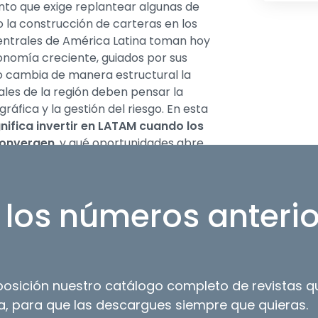
o que exige replantear algunas de
o la construcción de carteras en los
entrales de América Latina toman hoy
onomía creciente, guiados por sus
o cambia de manera estructural la
ales de la región deben pensar la
gráfica y la gestión del riesgo. En esta
nifica invertir en LATAM cuando los
convergen
, y qué oportunidades abre
es saben leerla.
 con una mirada de fondo sobre
los números anteri
tible del Cono Sur
. El negocio de
aís sigue batiendo récords de
un modelo que ya genera atención más
sposición nuestro catálogo completo de revistas
ta, entrevistamos a
Catherine Ruz
a, para que las descargues siempre que quieras.
dadora y presidenta del Consejo de Grey