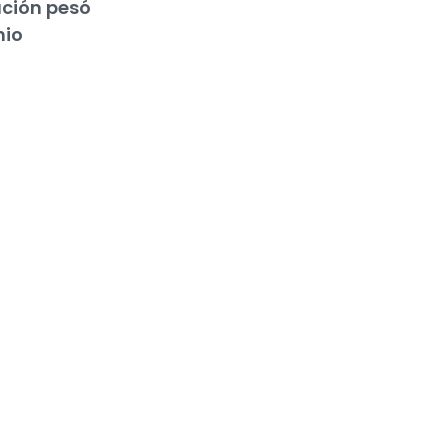
ación pesó
nio