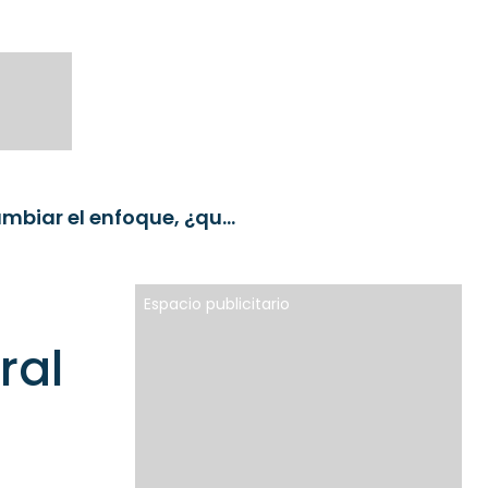
Jackson Hole: la Reserva Federal se prepara para cambiar el enfoque, ¿qué esperar del discurso de Jay Powell?
Espacio publicitario
ral