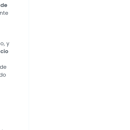
ade
nte
o, y
icio
 de
ndo