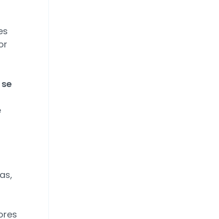
es
or
 se
e
as,
ores