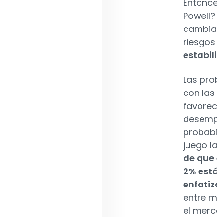
Entonce
Powell?
cambian
riesgos
estabil
Las pro
con las
favorec
desemp
probabi
juego l
de que 
2% está
enfati
entre m
el merc