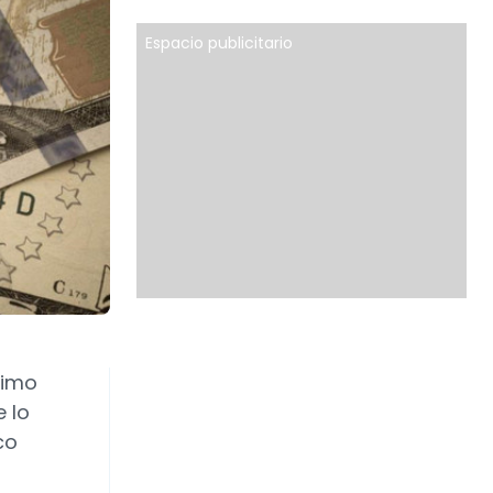
Espacio publicitario
ximo
 lo
co