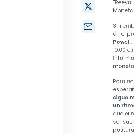
"Reevalu
Monetar
Sin emb
en el p
Powell
,
10:00 a
informa
monetar
Para no
espera
sigue t
un ritm
que el 
sensaci
postura