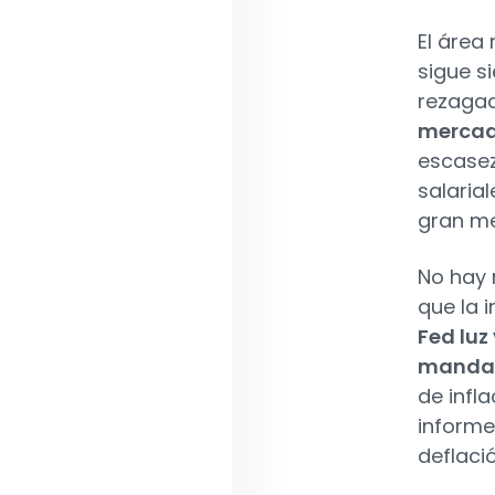
El área
sigue s
rezagad
mercado
escasez
salaria
gran m
No hay 
que la 
Fed luz
mandato
de infla
informe
deflaci