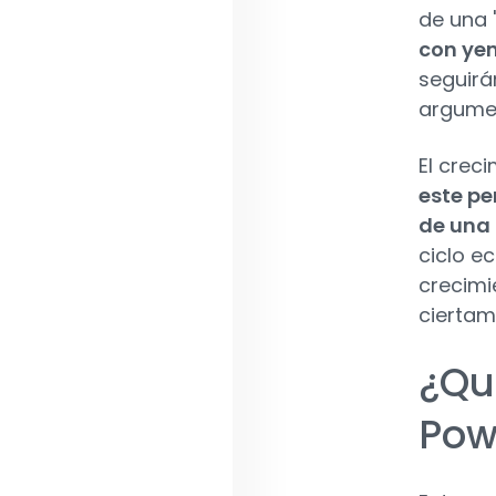
de una 
con ye
seguirá
argumen
El crec
este pe
de una 
ciclo e
crecimi
ciertam
¿Qu
Pow