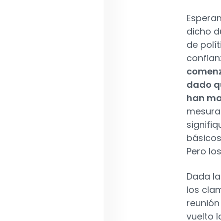
Esperam
dicho d
de polí
confian
comenza
dado qu
han ma
mesurad
signifi
básicos
Pero los
Dada la
los cla
reunión
vuelto 