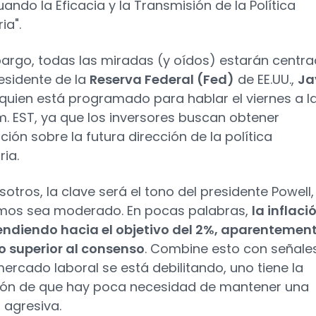
ando la Eficacia y la Transmisión de la Política
ia".
argo, todas las miradas (y oídos) estarán centr
residente de la
Reserva Federal (Fed)
de EE.UU.,
Ja
 quien está programado para hablar el viernes a l
.m. EST, ya que los inversores buscan obtener
ción sobre la futura dirección de la política
ia.
sotros, la clave será el tono del presidente Powell
mos sea moderado. En pocas palabras,
la inflaci
endiendo hacia el objetivo del 2%, aparentemen
o superior al consenso
. Combine esto con señale
mercado laboral se está debilitando, uno tiene la
ón de que hay poca necesidad de mantener una
 agresiva.