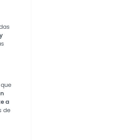
adas
y
as
, que
ón
te a
s de