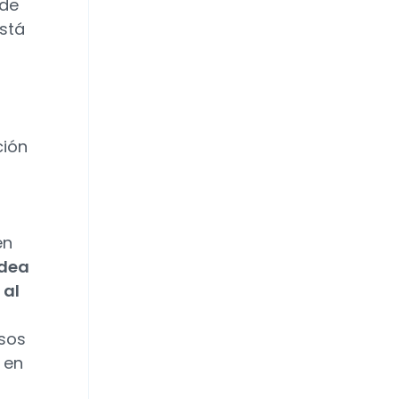
 de
está
ción
en
idea
 al
sos
 en