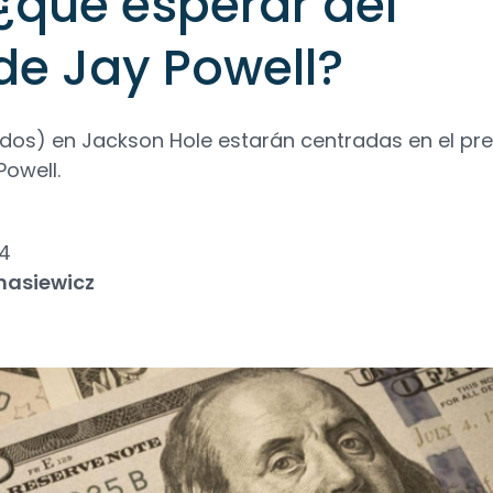
¿qué esperar del
de Jay Powell?
ídos) en Jackson Hole estarán centradas en el pr
Powell.
4
nasiewicz