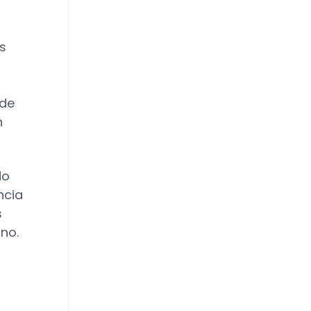
Fs
 de
n
do
ncia
s
rno.