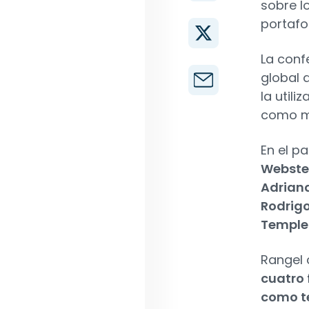
sobre l
portafol
La confe
global 
la utili
como m
En el p
Webste
Adrian
Rodrig
Temple
Rangel
cuatro
como te