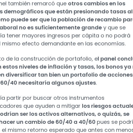
nel también remarcó que
otros cambios en los
s demográficos que están presionando tasas al
omo puede ser que la población de recambio par
laboral no es suficientemente grande
y que se
ría tener mayores ingresos per cápita o no podrá
 el mismo efecto demandante en las economías.
o de la construcción de portafolio, e
l panel conc
 estos niveles de inflación y tasas, los bonos ya
n diversificar tan bien un portafolio de acciones 
 60/40 necesitaría algunos ajustes
.
ía partir por buscar otros instrumentos
ficadores que ayuden a mitigar
los riesgos actual
drían ser los activos alternativos, o quizás, se
 hacer un cambio de 60/40 a 40/60
pues se podr
 el mismo retorno esperado que antes con meno