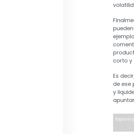
volatili
Finalme
pueden 
ejemplo,
comenta
product
corto y 
Es deci
de ese p
y liqui
apuntan
Espacio p