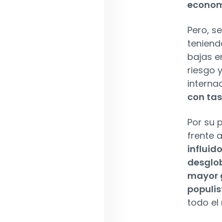
econom
Pero, s
teniend
bajas e
riesgo 
interna
con ta
Por su 
frente 
influid
desglob
mayor g
populis
todo el