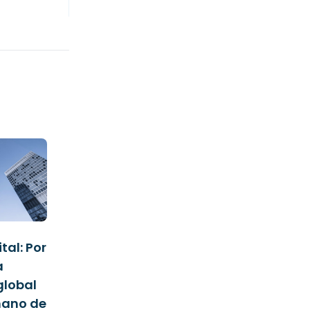
tal: Por
a
global
mano de