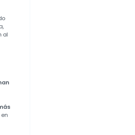
do
a,
 al
o
 han
 más
en