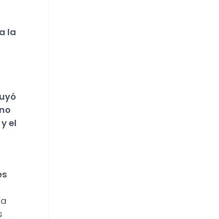
a la
luyó
 no
y el
es
ía
s