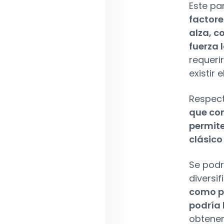
Este pa
factore
alza, c
fuerza 
requeri
existir
Respect
que con
permite
clásico
Se podr
diversi
como po
podría
obtener