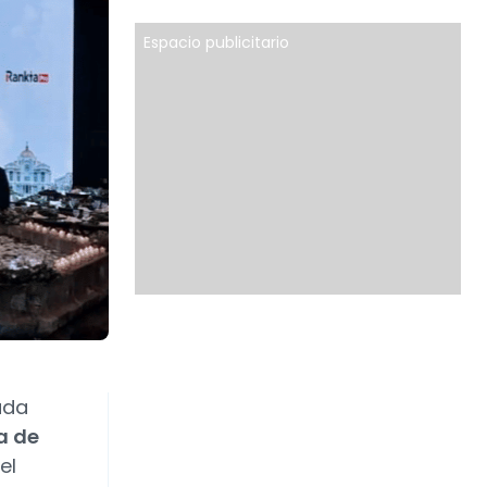
Espacio publicitario
ada
a de
el