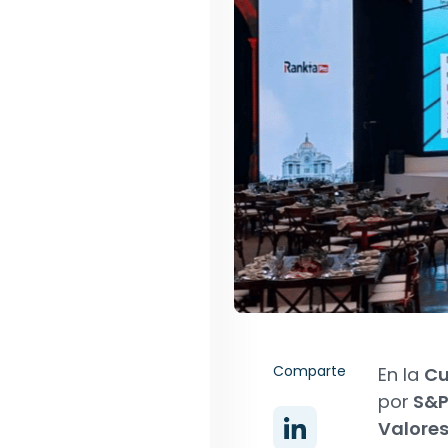
Comparte
En la
Cu
por
S&P
Valore