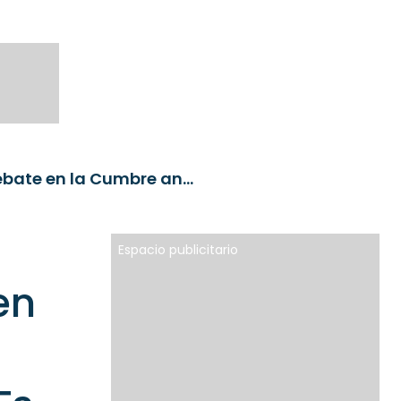
Niveles de tasa y su impacto en los portafolios: el debate en la Cumbre anual de índices y ETFs en México
Espacio publicitario
en
a