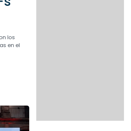
Fs
on los
as en el