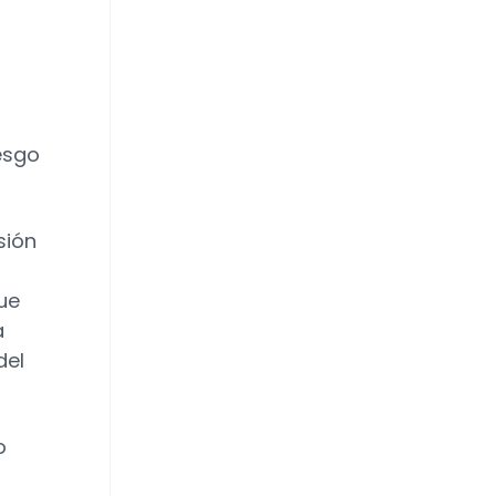
iesgo
sión
ue
a
del
o