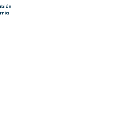
abián
rnia