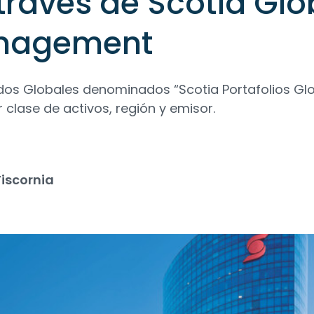
través de Scotia Glo
anagement
os Globales denominados “Scotia Portafolios Glo
 clase de activos, región y emisor.
iscornia