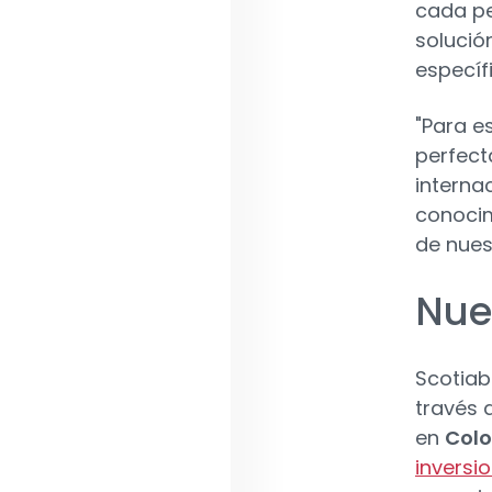
cada pe
solució
específi
"Para e
perfecta
interna
conocim
de nues
Nue
Scotiab
través 
en
Col
inversi