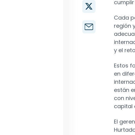
cumplir
Cada po
región 
adecuad
interna
y el re
Estos f
en difer
interna
están e
con niv
capital 
El gere
Hurtado 