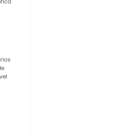
anca
rios
de
vel