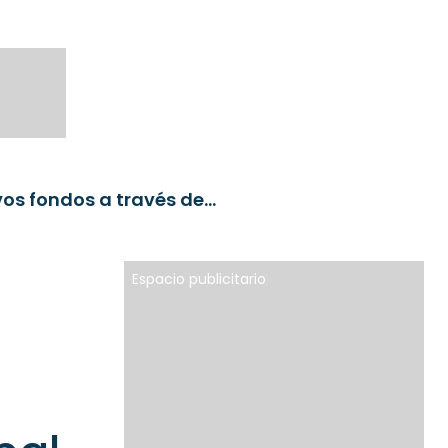
Scotiabank Colpatria en Colombia lanza cinco nuevos fondos a través de Scotia Global Asset Management
Espacio publicitario