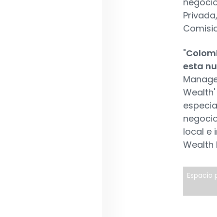
negocio
Privada
Comisio
"
Colomb
esta nu
Managem
Wealth'
especia
negocio
local e
Wealth
Espacio p