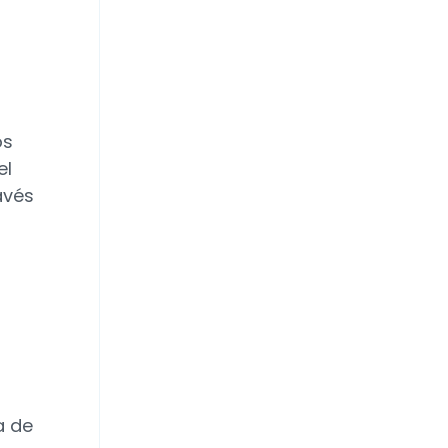
os
el
avés
ea de