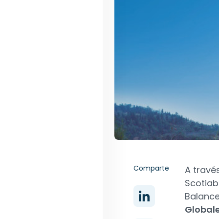
Comparte
A travé
Scotiab
Balanc
Global