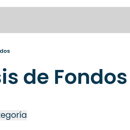
ndos
sis de Fondos
ategoría