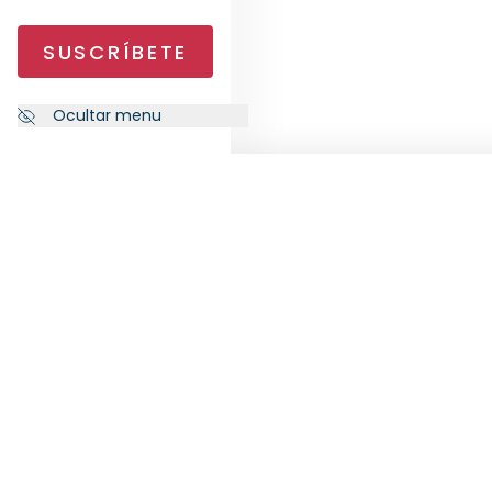
SUSCRÍBETE
Ocultar menu
NEWSLETTER
SÍG
Suscríbete a nuestra newsletter
para recibir las últimas novedades
de RankiaPro.