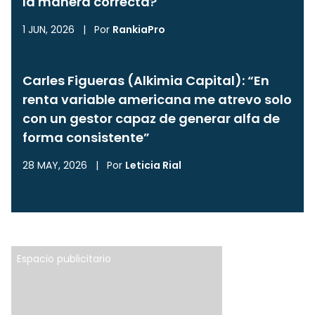
la manera correcta?
1 JUN, 2026
|
Por
RankiaPro
Carles Figueras (Alkimia Capital): “En
renta variable americana me atrevo solo
con un gestor capaz de generar alfa de
forma consistente”
28 MAY, 2026
|
Por
Leticia Rial
Espacio publicitario