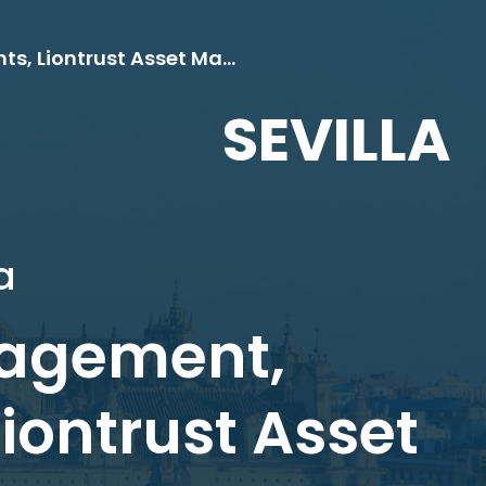
BNP Paribas Asset Management, Generali Investments, Liontrust Asset Management
SEVILLA
a
nagement,
iontrust Asset