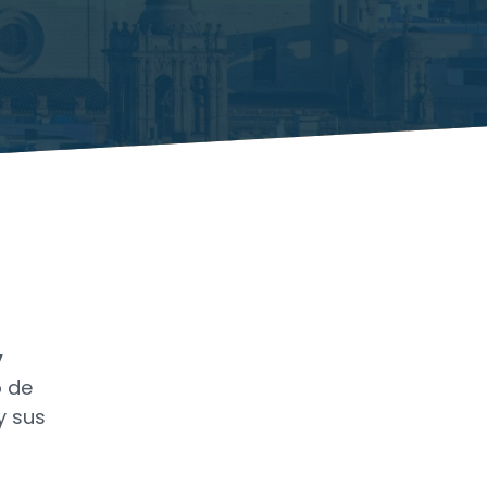
y
o de
y sus