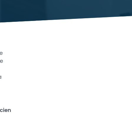
e
te
a
ucien