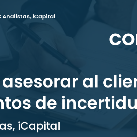
 Analistas, iCapital
CO
sesorar al clien
os de incertid
as, iCapital