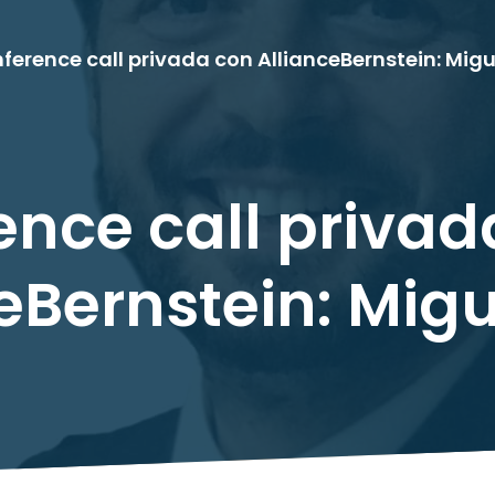
ference call privada con AllianceBernstein: Mig
ence call privad
eBernstein: Mig