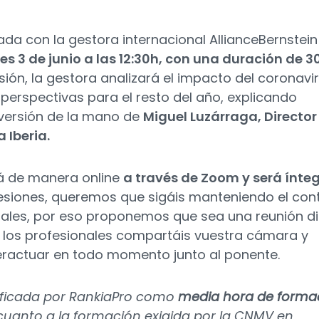
ada con la gestora internacional AllianceBernstein
es 3 de junio a las 12:30h, con una duración de 3
esión, la gestora analizará el impacto del coronavi
perspectivas para el resto del año, explicando
nversión de la mano de
Miguel Luzárraga,
Director
 Iberia.
rá de manera online
a través de Zoom y será ínte
sesiones, queremos que sigáis manteniendo el con
nales, por eso proponemos que sea una reunión di
los profesionales compartáis vuestra cámara y
teractuar en todo momento junto al ponente.
tificada por RankiaPro como
media hora de forma
cuanto a la formación exigida por la CNMV en