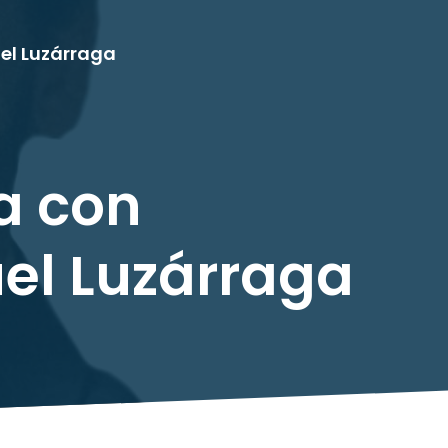
uel Luzárraga
a con
uel Luzárraga