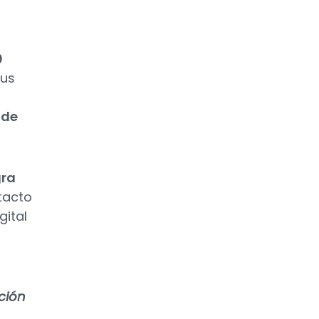
0
rus
 de
gra
tacto
gital
ción