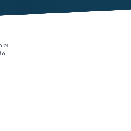
 el
te