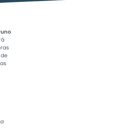
yuno
rá
oras
 de
vas
ra