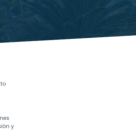
nto
enes
ión y