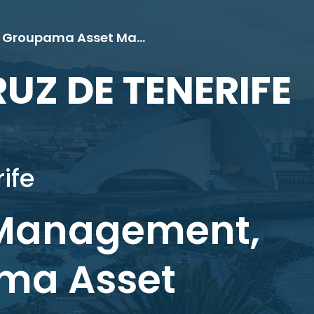
Buy & Hold, DNB Asset Management, Dunas Capital, Groupama Asset Management
UZ DE TENERIFE
ife
 Management,
ama Asset