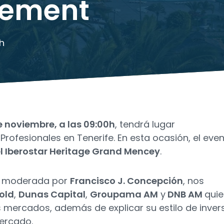
ement
h
e noviembre, a las 09:00h
, tendrá lugar
rofesionales en Tenerife. En esta ocasión, el eve
l Iberostar Heritage Grand Mencey
.
rá moderada por
Francisco J. Concepción
, nos
old
,
Dunas Capital
,
Groupama AM
y
DNB AM
qui
 mercados, además de explicar su estilo de invers
ercado.