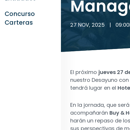
Manag
Concurso
Carteras
27 NOV, 2025
|
09:00
El próximo
jueves 27 d
nuestro Desayuno con P
tendrá lugar en el
Hote
En la jornada, que se
acompañarán
Buy & H
harán un repaso de los
sus perspectivas de m