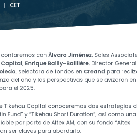
|
CET
ro contaremos con
Álvaro Jiménez
, Sales Associat
 Capital
,
Enrique Bailly-Baillière
, Director Genera
Toledo
, selectora de fondos en
Creand
para realiz
enzo del año y las perspectivas que se avizoran en
para el 2025.
 Tikehau Capital conoceremos dos estrategias 
bfin Fund” y “Tikehau Short Duration”, así como una
iable por parte de Altex AM, con su fondo “Altex
n ser claves para abordarlo.