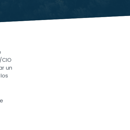
e
l/CIO
ar un
 los
de