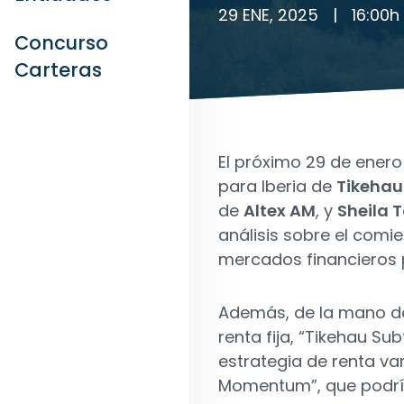
29 ENE, 2025
|
16:00
h
Concurso
Carteras
El próximo 29 de ene
para Iberia de
Tikehau
de
Altex AM
, y
Sheila 
análisis sobre el comi
mercados financieros 
Además, de la mano de
renta fija, “Tikehau Su
estrategia de renta var
Momentum”, que podría