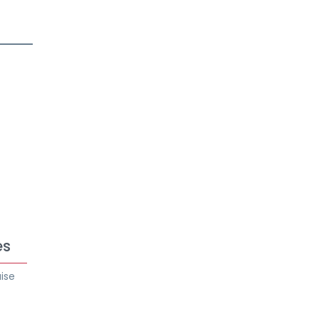
es
ise