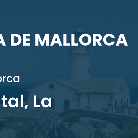
A DE MALLORCA
orca
al, La