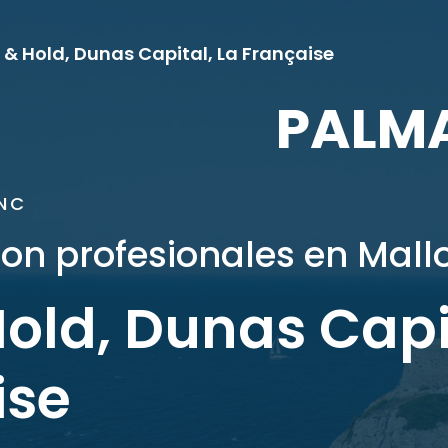
 & Hold, Dunas Capital, La Française
PALM
NC
on profesionales en Mall
old, Dunas Capit
ise