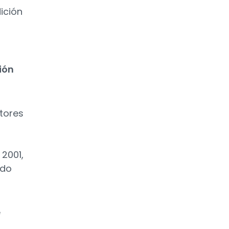
ición
ión
tores
 2001,
ndo
e