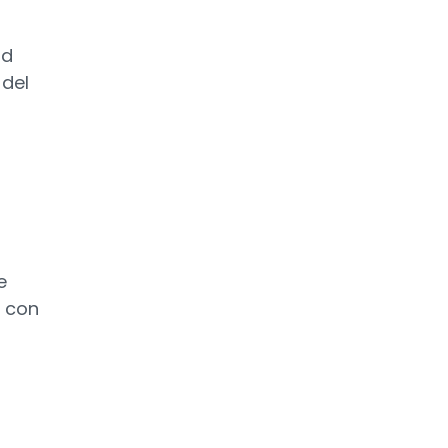
nd
 del
e
 con