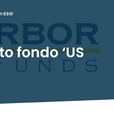
n ESG’
to fondo ‘US