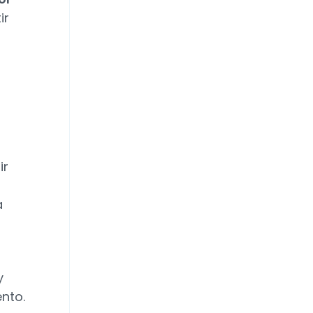
ir
ir
a
y
nto.