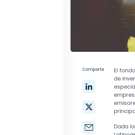
Comparte
El fond
de inve
especia
empresa
emisore
princip
Dada la
Latinoa