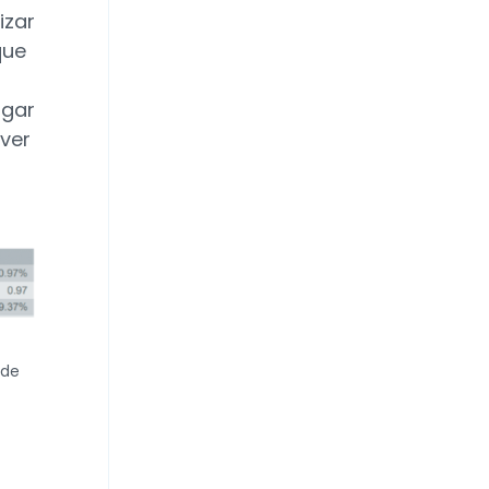
izar
que
ugar
 ver
 de