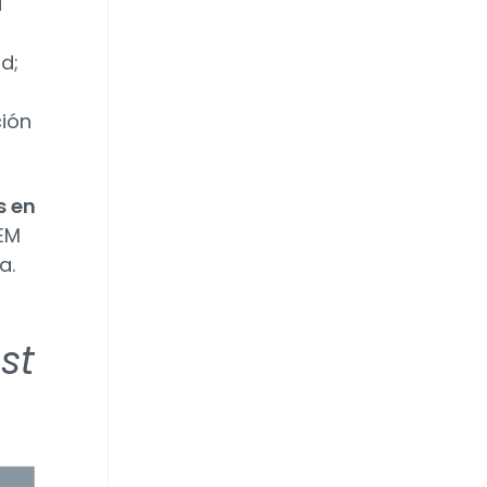
ú
d;
ción
s en
 EM
a.
st