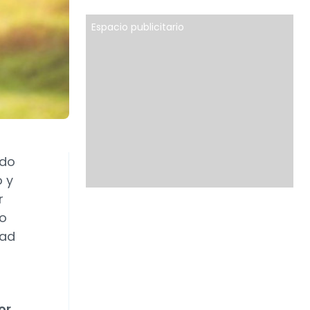
Espacio publicitario
ndo
o y
r
mo
dad
or