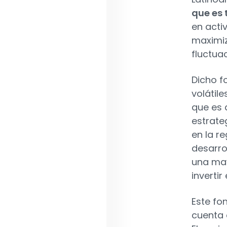
que es 
en acti
maximiz
fluctua
Dicho f
volátile
que es 
estrateg
en la r
desarro
una may
invertir 
Este fo
cuenta