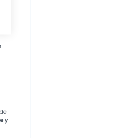
8
0,9
1,2
20
-21,1
n
l
 de
e y