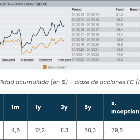
lidad acumulada (en %) – clase de acciones FC (
s.
1m
1y
3y
5y
Inception
4,5
12,2
11,3
50,3
79,8