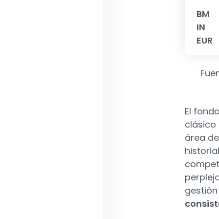
BM
IN
EUR
Fuen
El fond
clásico
área de
histori
competi
perplej
gestión
consist