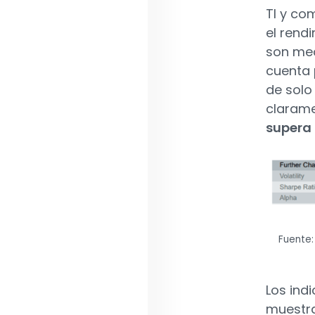
Tl y co
el rend
son med
cuenta 
de solo
clarame
supera 
Fuente:
Los ind
muestra