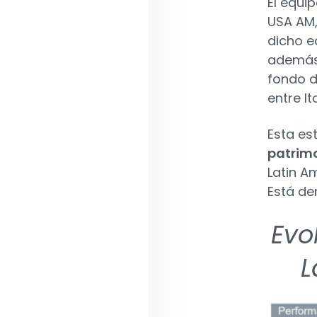
El equi
USA AM,
dicho e
además,
fondo d
entre I
Esta es
patrim
Latin Am
Está de
Evo
L