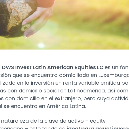
o
DWS Invest Latin American Equities LC
es un fo
rsión que se encuentra domiciliado en Luxemburg
lizado en la inversión en renta variable emitida po
s con domicilio social en Latinoamérica, así co
s con domicilio en el extranjero, pero cuya activi
al se encuentra en América Latina.
 naturaleza de la clase de activo – equity
mericano – este fondo es
ideal para aquel invers