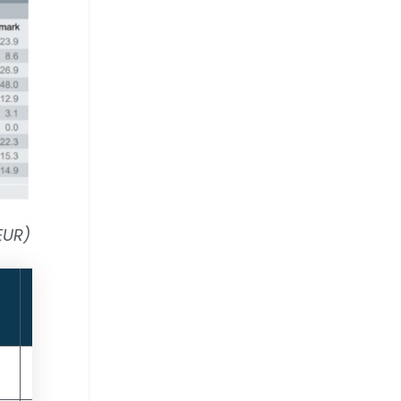
EUR)
3y
5y
YTD
2019
2020
avg
avg
4,5
3,6
8,5
38,1
-10,3