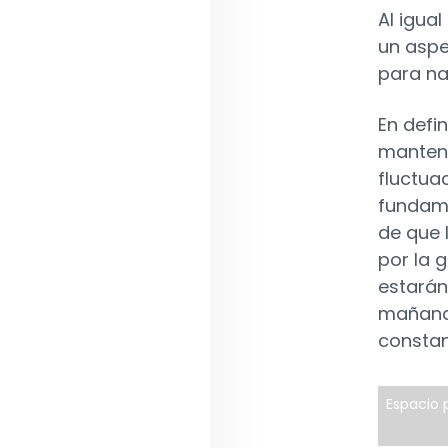
Al igual
un aspe
para na
En defin
mantene
fluctua
fundame
de que 
por la g
estarán
mañana 
constan
Espacio p