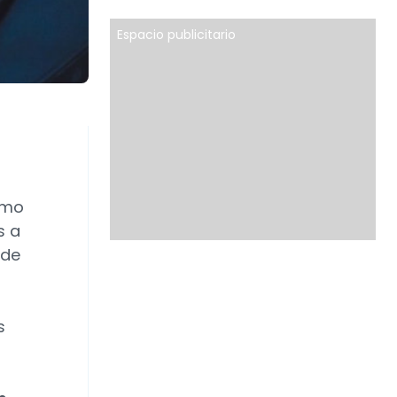
Espacio publicitario
omo
s a
 de
s