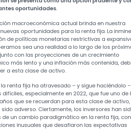
ión se presenta como una opción prudente y co
santes oportunidades
.
ación macroeconómica actual brinda en nuestra
 nuevas oportunidades para la renta fija. La inmin
ión de políticas monetarias restrictivas a expansiv
eramos sea una realidad a lo largo de los próxim
junto con las proyecciones de un crecimiento
co más lento y una inflación más contenida, deb
er a esta clase de activo.
la renta fija ha atravesado – y sigue haciéndolo –
 difíciles, especialmente en 2022, que fue uno de 
años que se recuerdan para esta clase de activo,
 sido adverso. Ciertamente, los inversores han si
s de un cambio paradigmático en la renta fija, con
ciones inusuales que desafiaron las expectativas