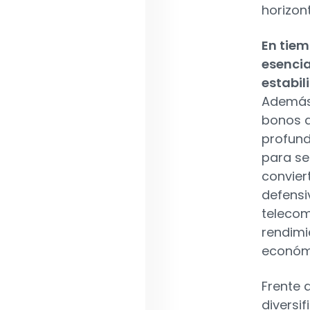
horizon
En tiem
esencia
estabil
Además,
bonos d
profund
para se
conviert
defensi
telecom
rendimi
económ
Frente 
diversif