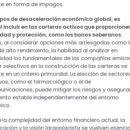
te en forma de impagos.
pos de desaceleración económica global, es
l incluir en las carteras activos que proporcione
idad y protección, como los bonos soberanos
.
 al considerar opciones más arriesgadas como 
e alto rendimiento, la habilidad al analizar en
idad los fundamentales de las compañías emiso
r selectivos en la construcción de las carteras se
e en un criterio primordial. La elección de sectore
vos, como el farmacológico o el de
unicaciones, puede mitigar los riesgos y asegura
ento estable independientemente del entorno
ico.
a la complejidad del entorno financiero actual, la
icación y la visión largoplacista se vuelven esencia