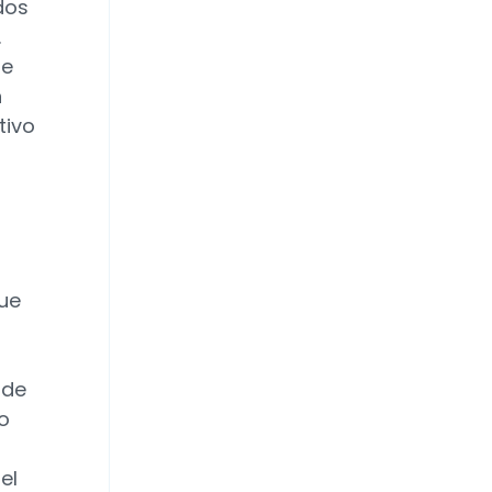
dos
.
ue
n
tivo
ue
 de
o
el