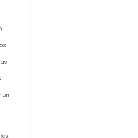
n
los
ras
s
r un
les.