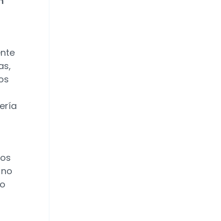
n
ente
as,
os
ería
los
 no
do