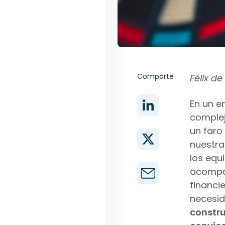
Comparte
Félix d
En un e
complej
un faro
nuestra
los equ
acompañ
financi
necesid
constru