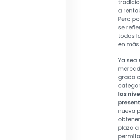
tradici
a renta
Pero po
se refi
todos l
en más
Ya sea 
mercado
grado d
categor
los niv
presen
nueva 
obtener
plazo a
permita