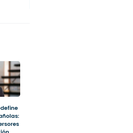
edefine
añolas:
versores
tión