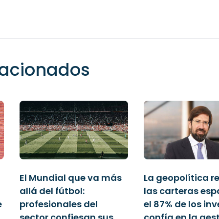
elacionados
El Mundial que va más
La geopolítica r
allá del fútbol:
las carteras esp
e
profesionales del
el 87% de los in
sector confiesan sus
confía en la ges