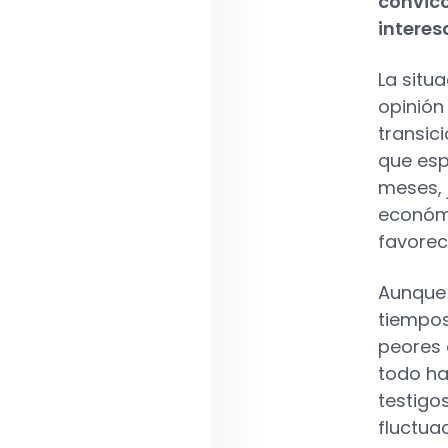
convicc
intere
La situ
opinión
transic
que esp
meses, 
económi
favorec
Aunque 
tiempos
peores 
todo ha
testigo
fluctua