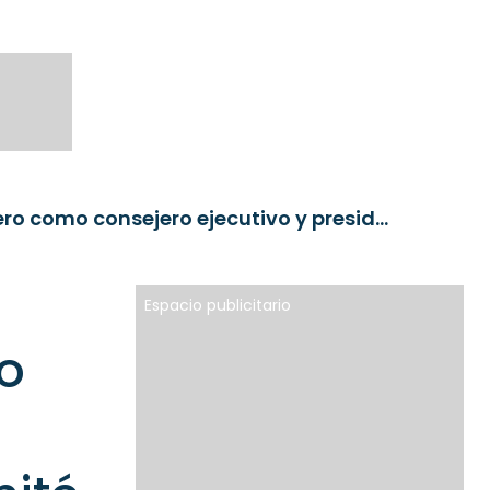
Acacia Inversión ficha a Álvaro Vitorero como consejero ejecutivo y presidente del comité de inversión
Espacio publicitario
ro