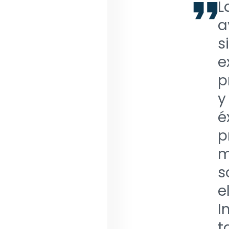
L
a
s
e
p
y
é
p
m
s
e
I
t