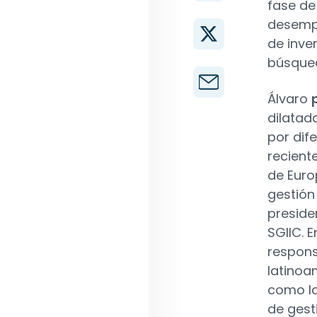
fase de
desempe
de inve
búsqued
Álvaro
dilatad
por dif
recient
de Euro
gestión
preside
SGIIC. 
respons
latinoa
como la
de gest