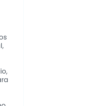
dos
l,
io,
ara
mo