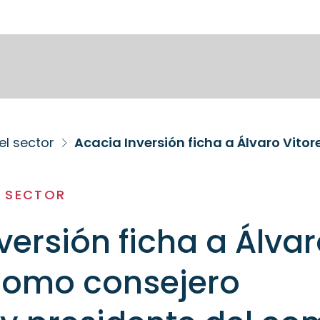
el sector
L SECTOR
versión ficha a Álva
 como consejero