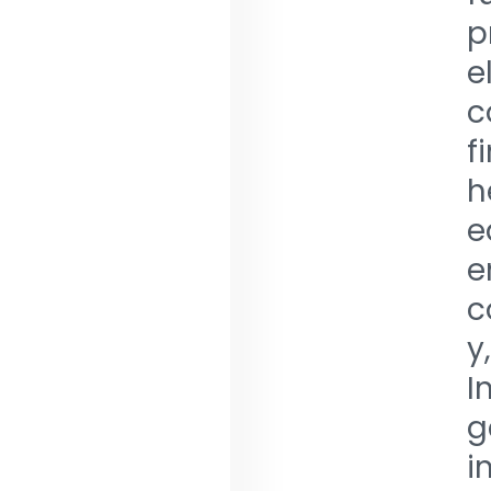
p
e
c
f
h
e
e
c
y
I
g
i