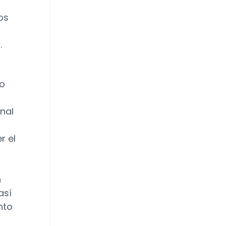
os
.
do
nal
r el
n
así
nto