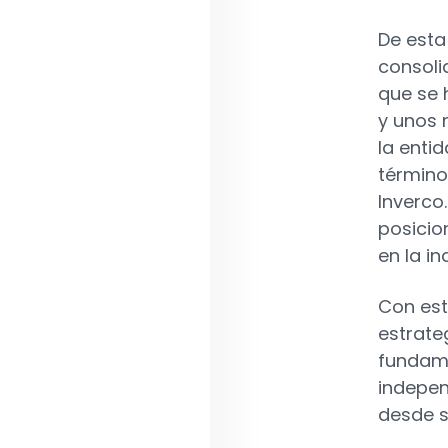
De esta
consoli
que se 
y unos 
la enti
término
Inverco
posicio
en la i
Con est
estrate
fundame
indepen
desde s