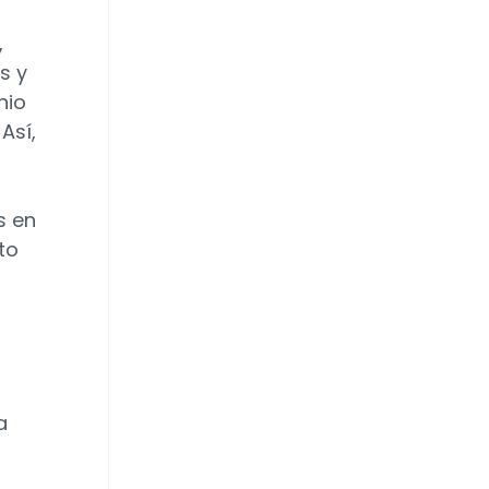
,
s y
nio
Así,
s en
to
a