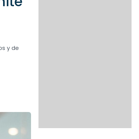
mité
os y de