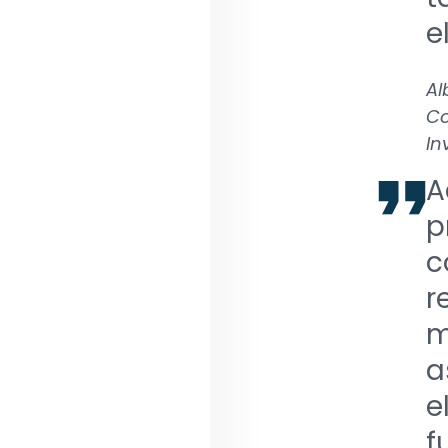
e
Al
Co
In
A
p
c
r
m
a
e
f