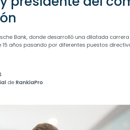
 y presidente del co
ión
sche Bank, donde desarrolló una dilatada carrera
 15 años pasando por diferentes puestos directiv
4
ial
de
RankiaPro