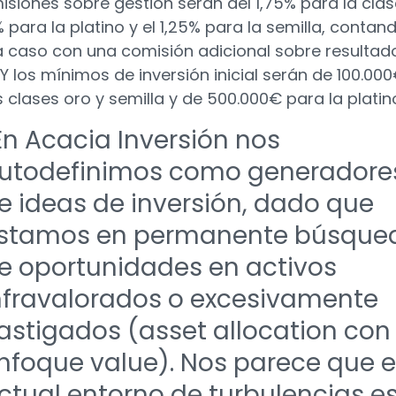
isiones sobre gestión serán del 1,75% para la clas
% para la platino y el 1,25% para la semilla, contan
 caso con una comisión adicional sobre resultad
 Y los mínimos de inversión inicial serán de 100.00
s clases oro y semilla y de 500.000€ para la platin
En Acacia Inversión nos
utodefinimos como generadore
e ideas de inversión, dado que
stamos en permanente búsque
e oportunidades en activos
nfravalorados o excesivamente
astigados (asset allocation con
nfoque value). Nos parece que e
ctual entorno de turbulencias e