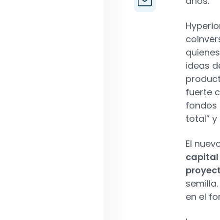
años.
Hyperio
coinver
quienes
ideas d
product
fuerte 
fondos 
total” y
El nuev
capital
proyec
semilla
en el f