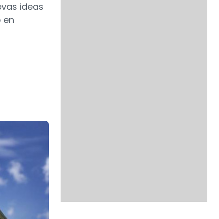
evas ideas
o en