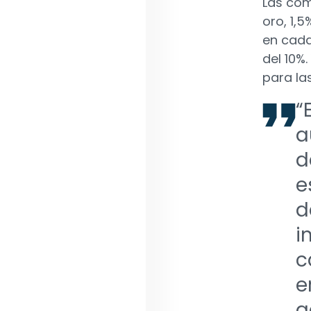
Las com
oro, 1,5
en cada
del 10%.
para la
“
a
d
e
d
i
c
e
a