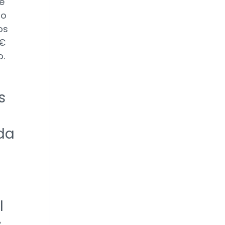
e
do
os
0€
o.
s
da
l
s