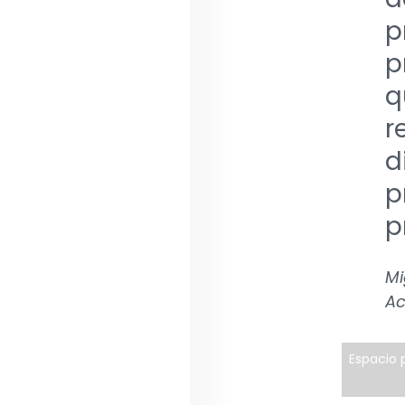
p
p
q
r
d
p
p
Mi
Ac
Espacio p