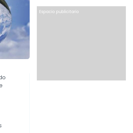
Espacio publicitario
do
e
s