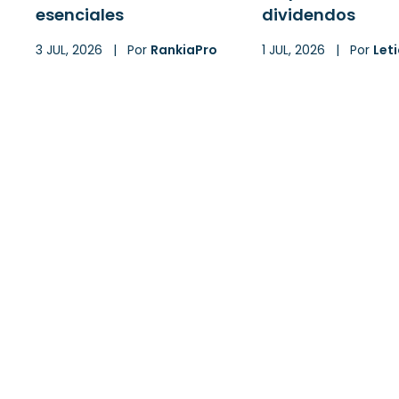
esenciales
dividendos
3 JUL, 2026
|
Por
RankiaPro
1 JUL, 2026
|
Por
Leti