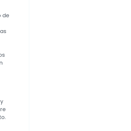
o de
vas
os
ón
 y
tre
to.