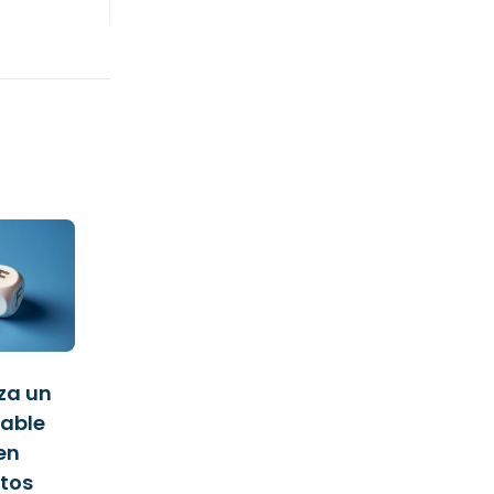
za un
iable
en
tos