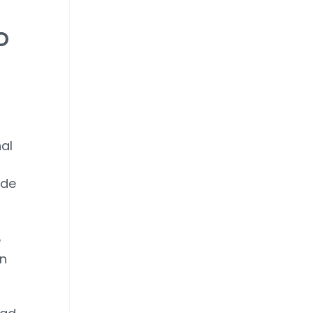
o
al
 de
e
en