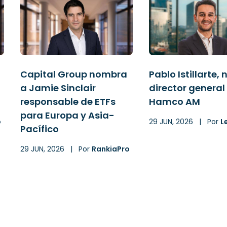
Capital Group nombra
Pablo Istillarte,
a Jamie Sinclair
director general
responsable de ETFs
Hamco AM
para Europa y Asia-
o
29 JUN, 2026
|
Por
L
Pacífico
29 JUN, 2026
|
Por
RankiaPro