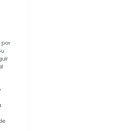
 por
Su
uir
al
ó
a
de