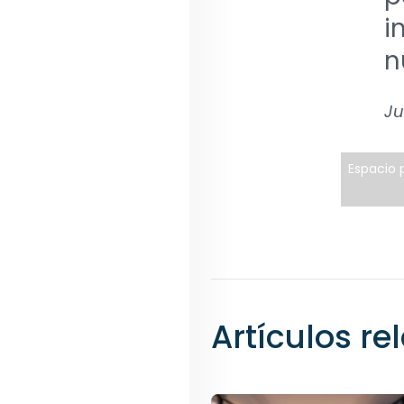
i
n
Ju
Espacio p
Artículos r