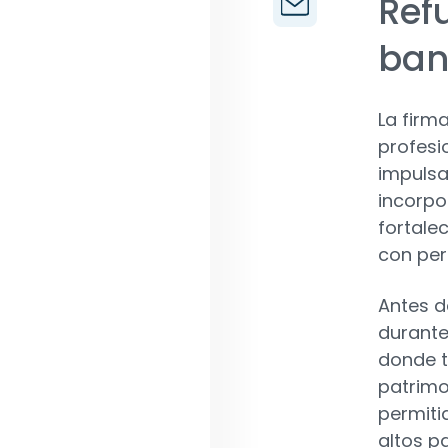
Ref
ban
La firm
profesi
impulsa
incorpo
fortale
con per
Antes d
durante
donde t
patrimo
permiti
altos p