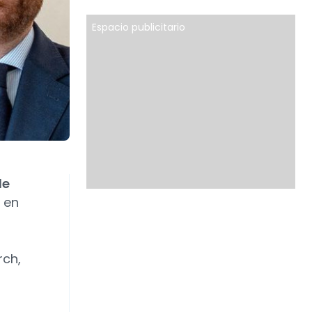
Espacio publicitario
de
 en
rch,