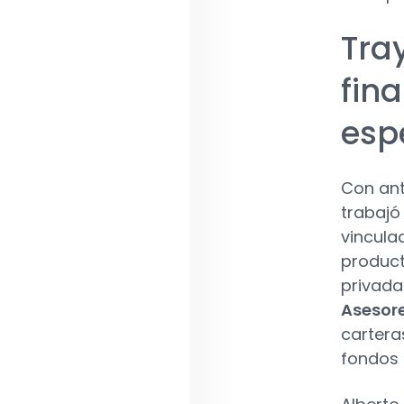
Tra
fin
esp
Con ant
trabajó
vincula
product
privada
Asesore
cartera
fondos 