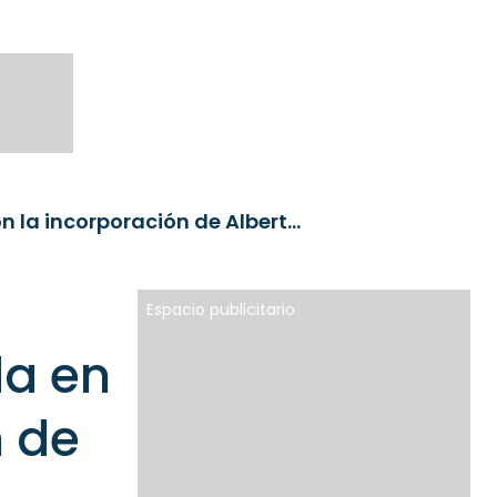
A&G refuerza su banca privada en Baleares con la incorporación de Alberto Sánchez Gil
Espacio publicitario
da en
n de