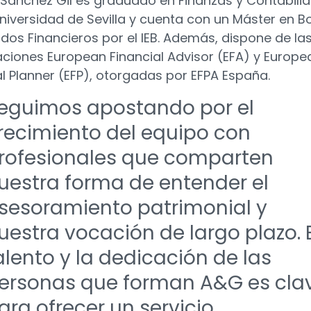
 Sánchez Gil es graduado en Finanzas y Contabili
Universidad de Sevilla y cuenta con un Máster en B
dos Financieros por el IEB. Además, dispone de la
caciones European Financial Advisor (EFA) y Europe
al Planner (EFP), otorgadas por EFPA España.
eguimos apostando por el
recimiento del equipo con
rofesionales que comparten
uestra forma de entender el
sesoramiento patrimonial y
uestra vocación de largo plazo. E
alento y la dedicación de las
ersonas que forman A&G es cla
ara ofrecer un servicio