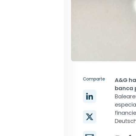
Comparte
A&G ha 
banca 
Baleare
especia
financi
Deutsch