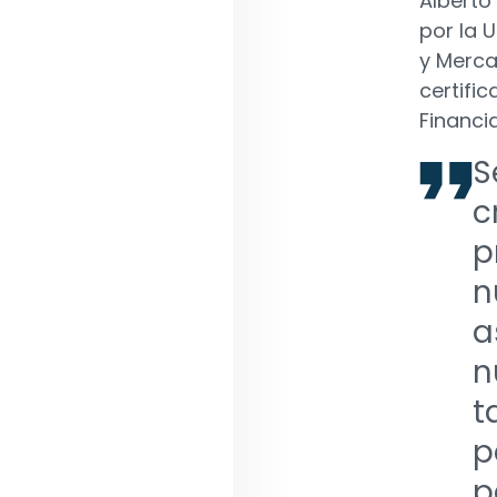
Alberto
por la 
y Merca
certifi
Financi
S
c
p
n
a
n
t
p
p