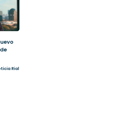
 nuevo
 de
eticia Rial