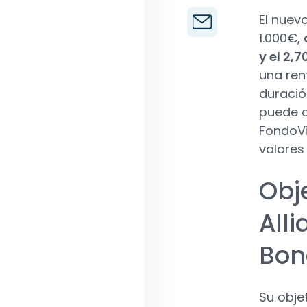
El nuev
1.000€,
y el 2,
una rent
duración
puede c
FondoVi
valores 
Obje
Alli
Bond
Su obje