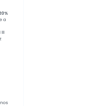
,20%
e a
III
z
onos