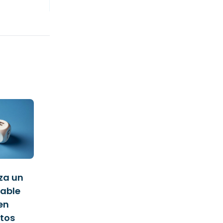
za un
iable
en
tos