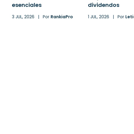
esenciales
dividendos
3 JUL, 2026
|
Por
RankiaPro
1 JUL, 2026
|
Por
Leti