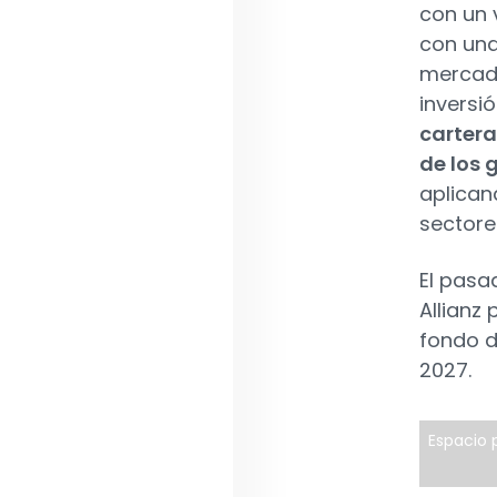
con un 
con una
mercado
inversió
cartera
de los 
aplican
sectore
El pasa
Allianz
fondo d
2027.
Espacio p