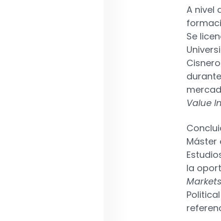
A nivel
formaci
Se lice
Univers
Cisnero
durante
mercado
Value I
Conclui
Máster 
Estudio
la opor
Market
Politic
referen