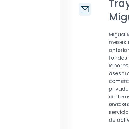
Tra
Mig
Miguel 
meses e
anterio
fondos 
labores
asesora
comerci
privada,
cartera
GVC Ga
servicio
de acti