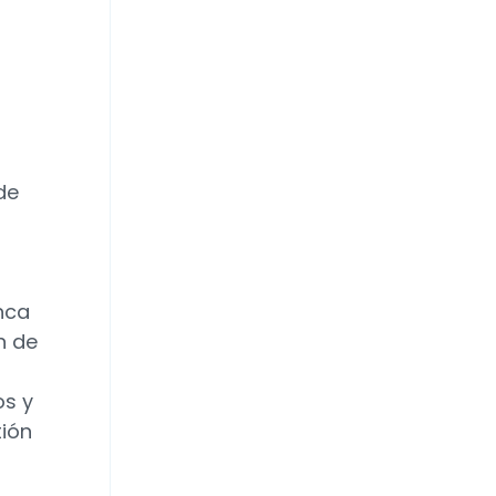
de
nca
n de
os y
tión