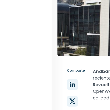
Comparte
Andban
recient
Revuelt
OpenWea
calidad