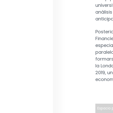
univers
análisis
anticip
Posteri
Financi
especial
paralel
formars
la Lond
2019, u
economí
Espacio p