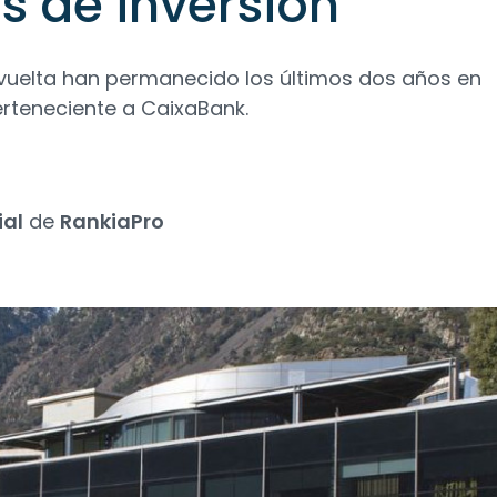
s de inversión
evuelta han permanecido los últimos dos años en
rteneciente a CaixaBank.
ial
de
RankiaPro