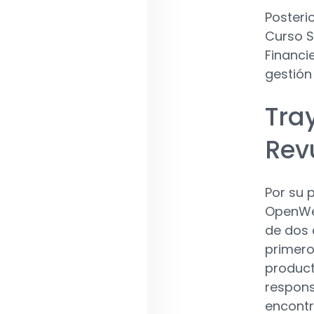
Posteri
Curso S
Financi
gestión
Tra
Rev
Por su 
OpenWea
de dos 
primero
product
respons
encontr