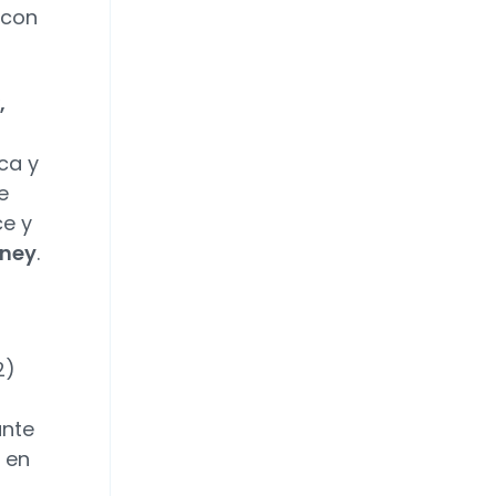
 con
,
ca y
e
ce y
oney
.
2)
ante
 en