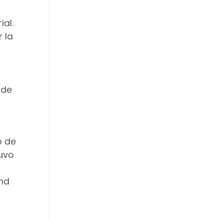
al.
 la
 de
o de
tuvo
nd