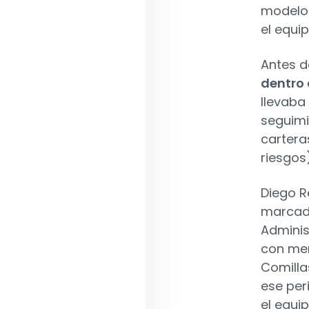
modelo 
el equi
Antes d
dentro 
llevaba
seguimi
cartera
riesgos)
Diego R
marcado
Adminis
con men
Comilla
ese per
el equi