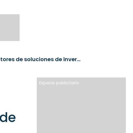
Andbank WM ficha en OpenWealth a dos directores de soluciones de inversión
Espacio publicitario
 de