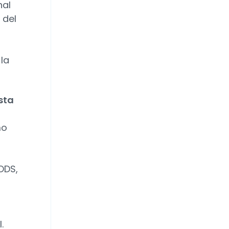
nal
 del
la
sta
mo
ODS,
.