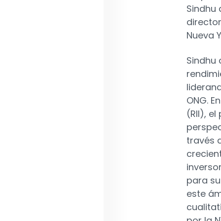
Sindhu 
director
Nueva Y
Sindhu 
rendimi
lideran
ONG. En
(RII), 
perspec
través 
crecien
inverso
para su
este ám
cualita
por la 