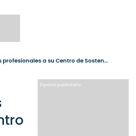
BNP Paribas AM incorpora dos nuevos profesionales a su Centro de Sostenibilidad
Espacio publicitario
s
ntro