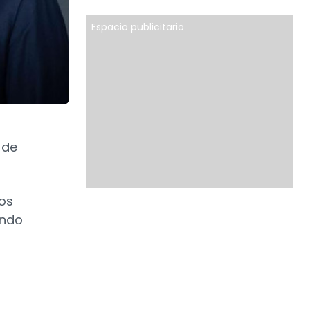
Espacio publicitario
 de
os
ando