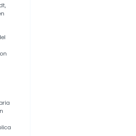
dt,
en
el
con
aria
en
blica