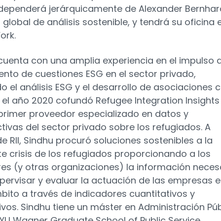
dependerá jerárquicamente de Alexander Bernhar
 global de análisis sostenible, y tendrá su oficina 
ork.
cuenta con una amplia experiencia en el impulso d
ento de cuestiones ESG en el sector privado,
do el análisis ESG y el desarrollo de asociaciones 
 el año 2020 cofundó Refugee Integration Insights
el primer proveedor especializado en datos y
tivas del sector privado sobre los refugiados. A
de RII, Sindhu procuró soluciones sostenibles a la
te crisis de los refugiados proporcionando a los
res (y otras organizaciones) la información neces
pervisar y evaluar la actuación de las empresas 
bito a través de indicadores cuantitativos y
tivos. Sindhu tiene un máster en Administración Pú
NYU Wagner Graduate School of Public Service.