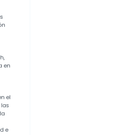
as
ón
h,
a en
n el
 las
la
ad e