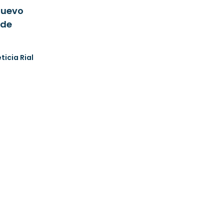
 nuevo
 de
eticia Rial