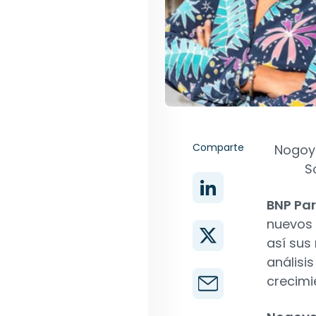
Comparte
Nogoye
S
BNP Pa
nuevos 
así sus
análisi
crecimie