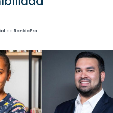
ibilidad
ial
de
RankiaPro