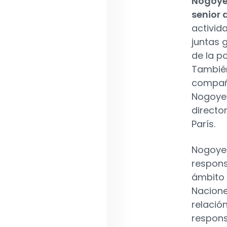
Nogoye
senior 
activid
juntas 
de la p
También
compañí
Nogoye 
directo
París.
Nogoye 
respons
ámbito 
Nacione
relació
respons