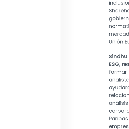
inclusió
Shareho
gobiern
normati
mercado
Unión E
Sindhu
ESG, re
formar 
analist
ayudará
relacio
análisi
corpora
Paribas
empresa