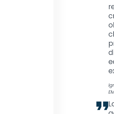
r
c
o
c
p
d
e
e
Ig
EM
L
a