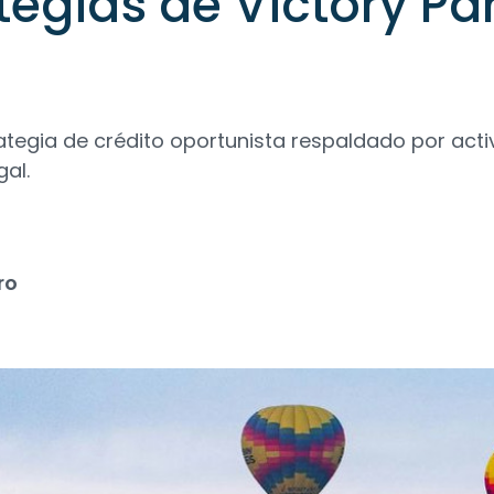
tegias de Victory Pa
rategia de crédito oportunista respaldado por acti
gal.
ro