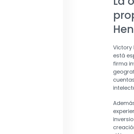
La 
pro
Hen
Victory
está es
firma i
geograf
cuentas
intelect
Además
experie
inversi
creació