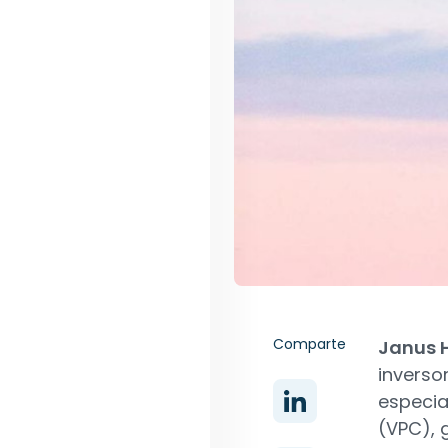
Comparte
Janus 
inverso
especia
(VPC), 