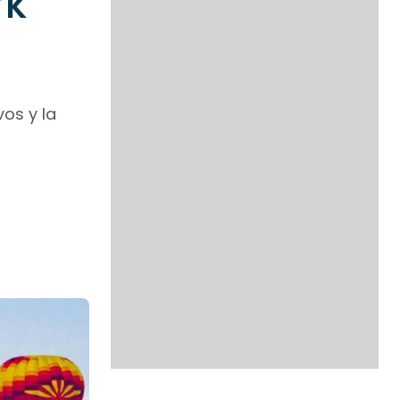
rk
vos y la