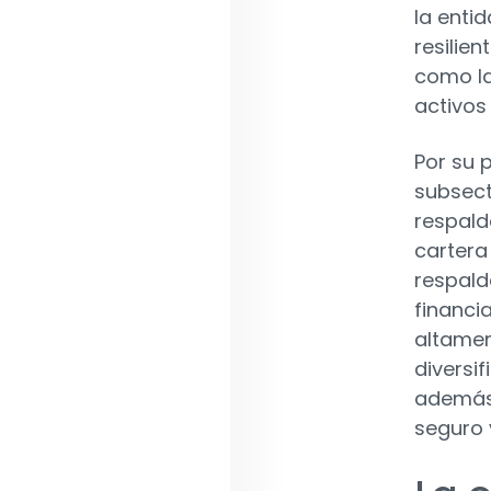
la enti
resilie
como la
activos 
Por su p
subsect
respald
cartera
respald
financi
altamen
diversi
además 
seguro 