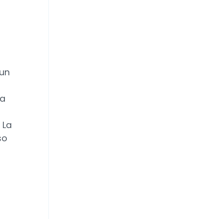
 un
na
 La
so