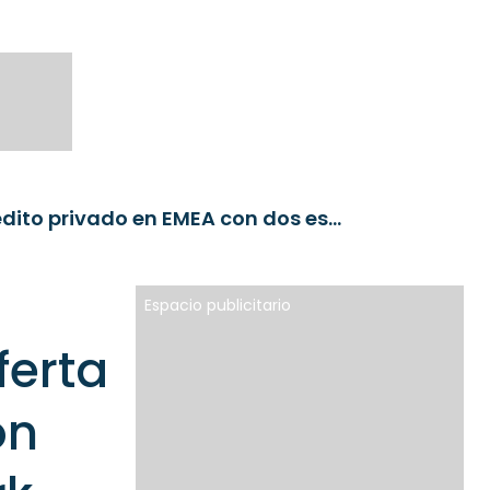
Janus Henderson amplía su oferta de crédito privado en EMEA con dos estrategias de Victory Park Capital
Espacio publicitario
ferta
on