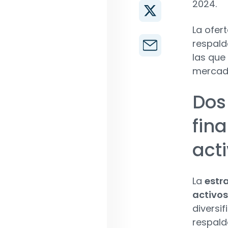
2024.
La ofer
respald
las que
mercado
Dos
fin
act
La
estr
activos
diversi
respald