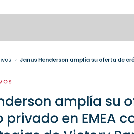
tivos
IVOS
nderson amplía su o
o privado en EMEA c