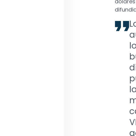
dólares
difundid
L
a
l
b
d
p
l
m
c
V
a