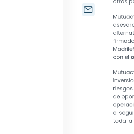
otros p
Mutuact
asesora
alterna
firmado
Madrile
con el
o
Mutuact
inversi
riesgos
de opor
operaci
el segu
toda la