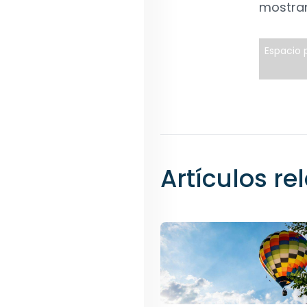
mostran
Espacio p
Artículos r