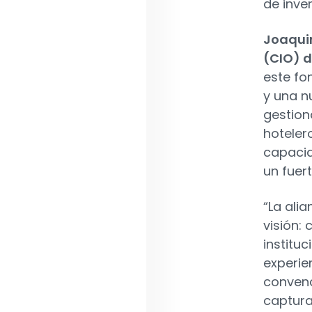
de inve
Joaquin
(CIO) 
este fo
y una n
gestion
hoteler
capacid
un fuer
“La ali
visión:
institu
experie
convenc
captura