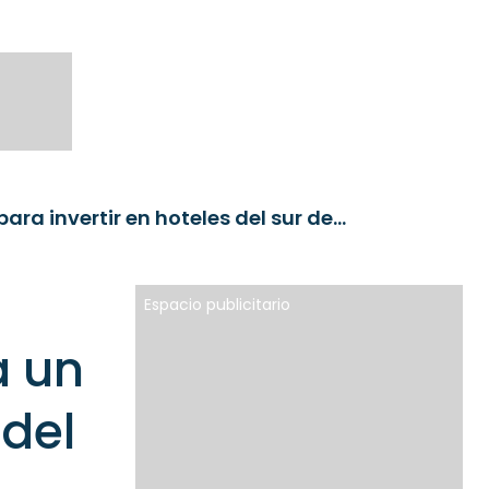
Mutuactivos y Stoneweg lanza un fondo para invertir en hoteles del sur de Europa
Espacio publicitario
a un
 del