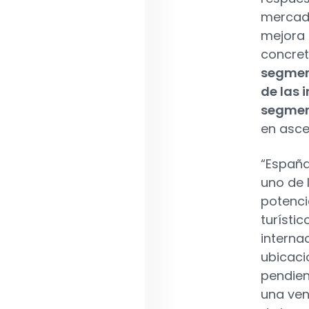
mercado
mejora 
concret
segmen
de las 
segmen
en asce
“España
uno de 
potenci
turísti
interna
ubicaci
pendien
una ven