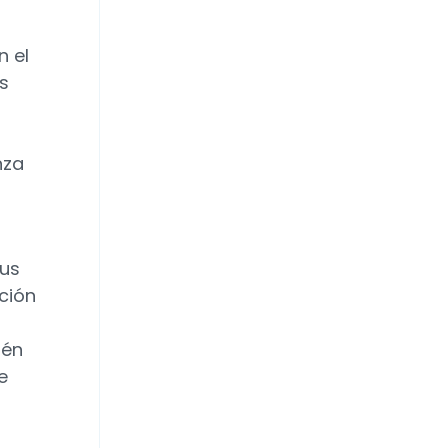
n el
s
nza
sus
ación
ién
e