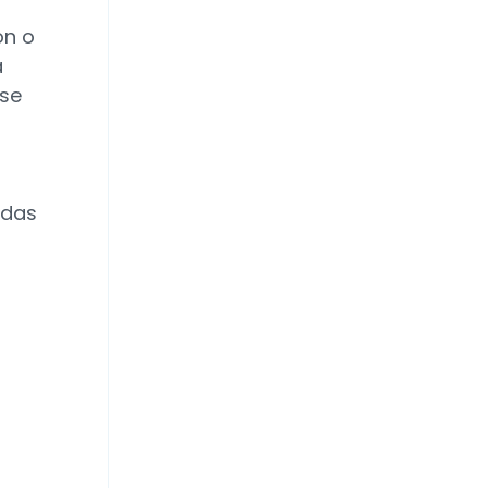
ón o
a
 se
adas