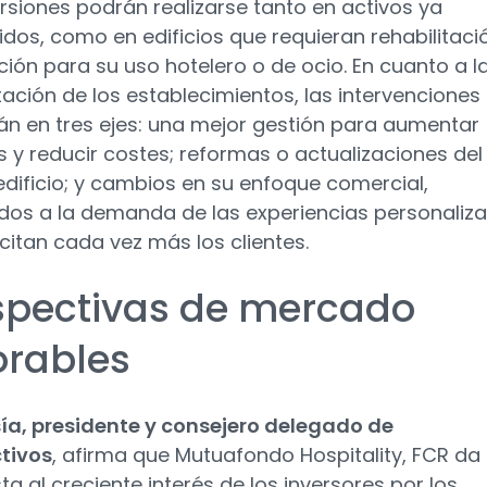
ersiones podrán realizarse tanto en activos ya
idos, como en edificios que requieran rehabilitaci
ión para su uso hotelero o de ocio. En cuanto a l
itación de los establecimientos, las intervenciones
án en tres ejes: una mejor gestión para aumentar
s y reducir costes; reformas o actualizaciones del
edificio; y cambios en su enfoque comercial,
os a la demanda de las experiencias personaliz
icitan cada vez más los clientes.
spectivas de mercado
orables
sía, presidente y consejero delegado de
tivos
, afirma que Mutuafondo Hospitality, FCR da
ta al creciente interés de los inversores por los