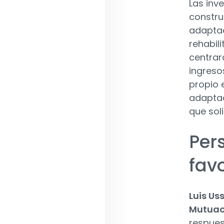
Las inv
constru
adaptac
rehabil
centrar
ingreso
propio 
adaptad
que sol
Per
fav
Luis Us
Mutuac
respues