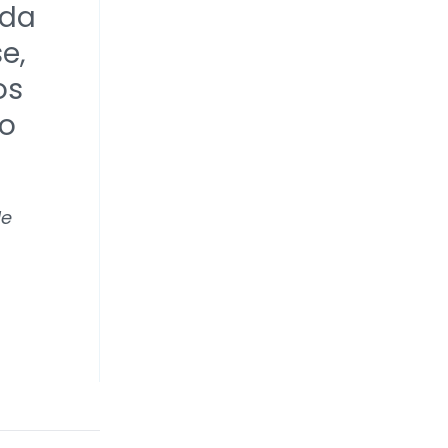
ada
e,
os
go
de