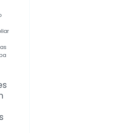
o
liar
ras
opa
es
n
s