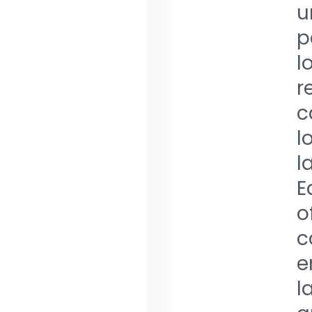
u
p
l
r
c
l
l
E
o
c
e
l