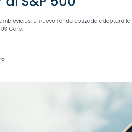
r al S&P 500
amblevicius, el nuevo fondo cotizado adoptará la 
 US Core.
6
ro