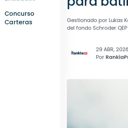
para bati
Concurso
Gestionado por Lukas K
Carteras
del fondo Schroder QEP
29 ABR, 202
Por
RankiaP