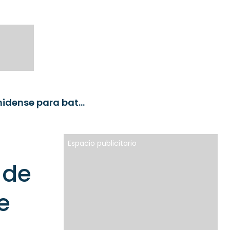
Schroders lanza un ETF activo de renta variable estadounidense para batir al S&P 500
Espacio publicitario
 de
e