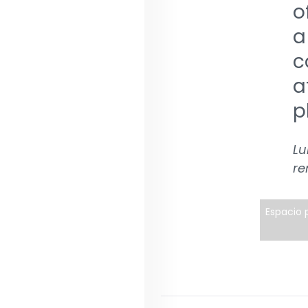
o
a
c
a
p
Lu
re
Espacio p