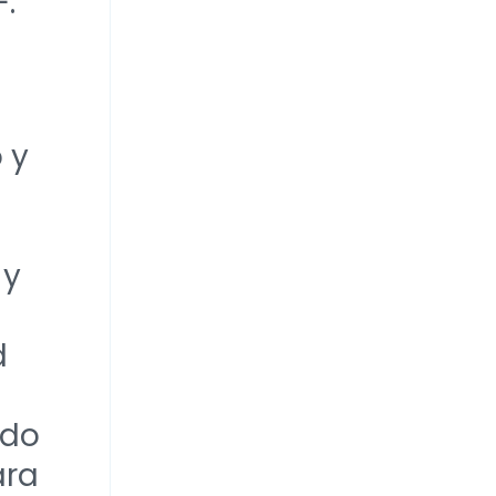
F.
 y
 y
d
ndo
ara