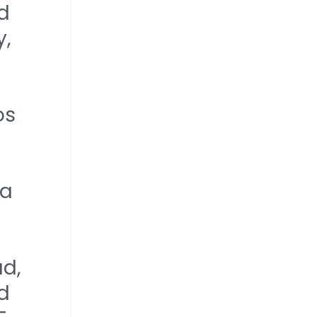
d
y,
os
ra
ad,
ad