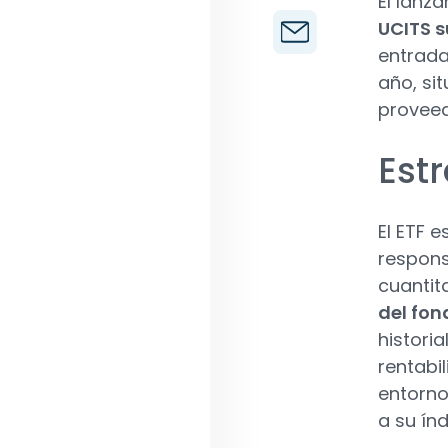
El lanz
UCITS s
entrada
año, si
proveed
Estr
El ETF 
respons
cuantit
del fon
histori
rentabi
entorno
a su índ