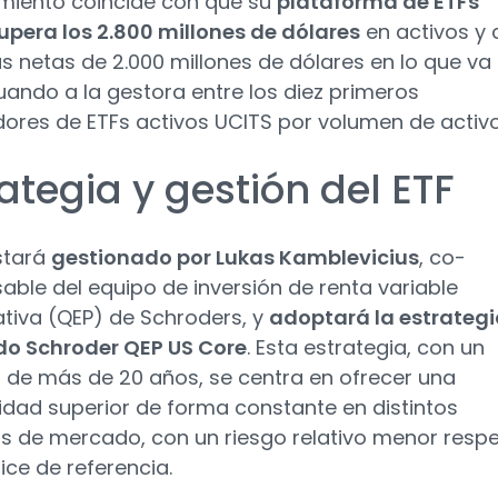
amiento coincide con que su
plataforma de ETFs
upera los 2.800 millones de dólares
en activos y 
s netas de 2.000 millones de dólares en lo que va
tuando a la gestora entre los diez primeros
ores de ETFs activos UCITS por volumen de activo
ategia y gestión del ETF
estará
gestionado por Lukas Kamblevicius
, co-
able del equipo de inversión de renta variable
ativa (QEP) de Schroders, y
adoptará la estrateg
do Schroder QEP US Core
. Esta estrategia, con un
al de más de 20 años, se centra en ofrecer una
lidad superior de forma constante en distintos
s de mercado, con un riesgo relativo menor resp
ice de referencia.