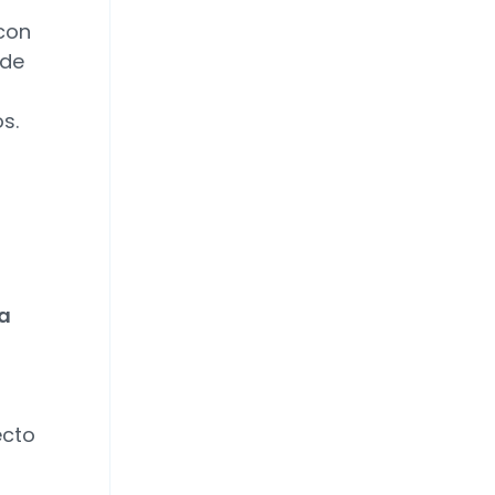
con
 de
s.
ia
ecto