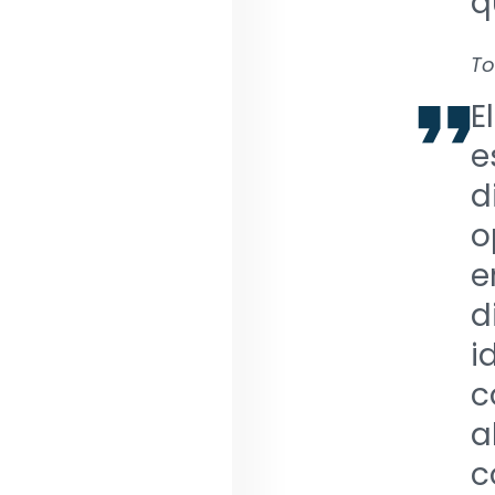
q
To
E
e
d
o
e
d
i
c
a
c