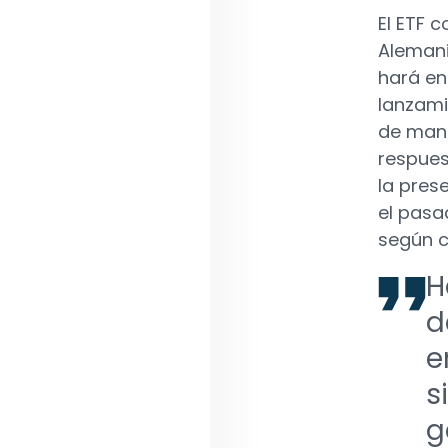
El ETF 
Alemani
hará en 
lanzami
de mane
respues
la pres
el pasa
según c
H
d
e
s
g