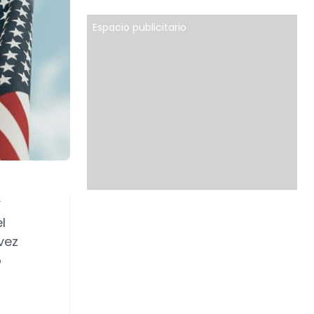
Espacio publicitario
y
l
vez
o