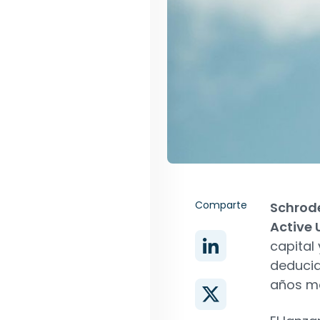
Comparte
Schrode
Active 
capital
deducid
años me