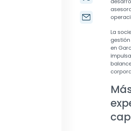
desarro
asesora
operaci
La soci
gestión
en Garc
impulsa
balance
corpora
Más
exp
cap