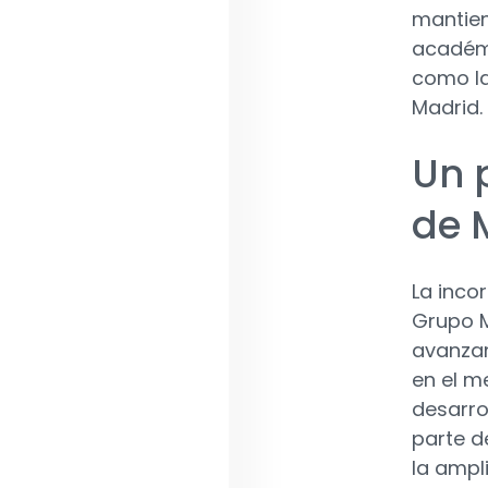
mantien
académi
como la
Madrid.
Un 
de 
La inco
Grupo M
avanzan
en el m
desarro
parte d
la ampl