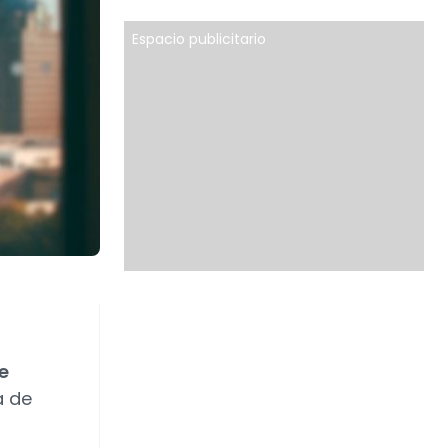
Espacio publicitario
e
a de