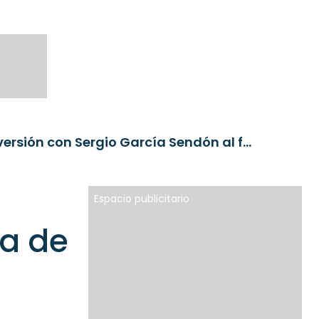
Tressis lanza un área de banca de inversión con Sergio García Sendón al frente
Espacio publicitario
ca de