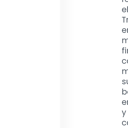
e
T
e
m
f
c
m
s
b
e
y
c