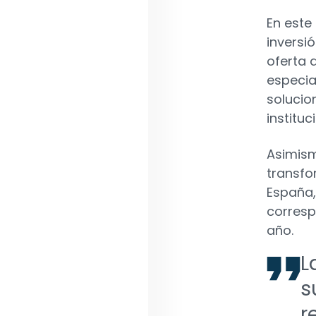
En este
inversi
oferta 
especia
solucio
instituc
Asimism
transfo
España,
corresp
año.
L
s
r