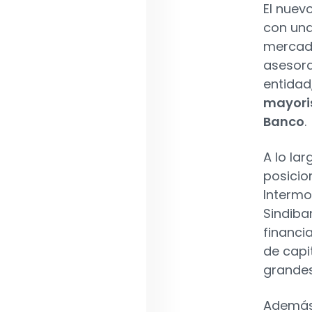
El nuev
con una
mercado
asesora
entida
mayoris
Banco
.
A lo la
posicio
Intermo
Sindiba
financi
de capi
grandes
Además 