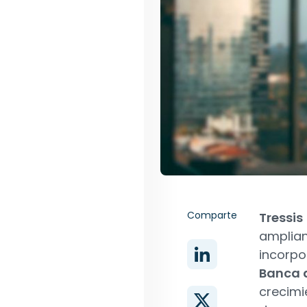
Comparte
Tressis
amplian
incorpo
Banca d
crecimi