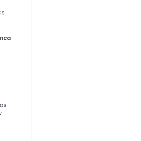
os
anca
o
dos
y