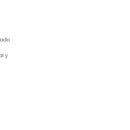
iado
l y