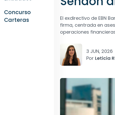
Sendón al
Concurso
El exdirectivo de EBN Ba
Carteras
firma, centrada en ase
operaciones financieras
3 JUN, 2026
Por
Leticia R