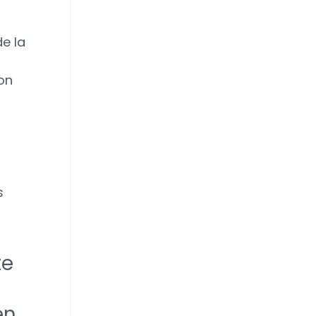
de la
on
s
te
en