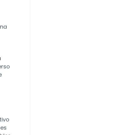
una
a
erso
e
tivo
tes