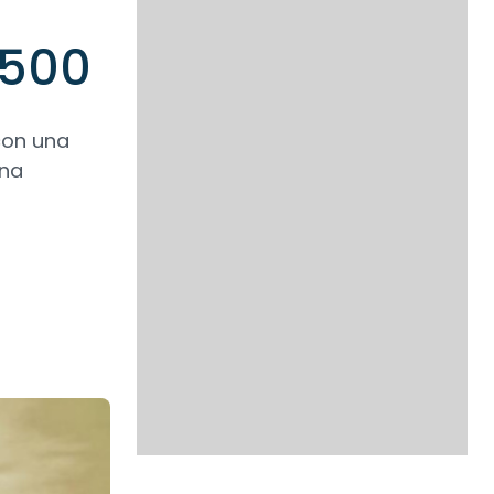
 500
con una
una