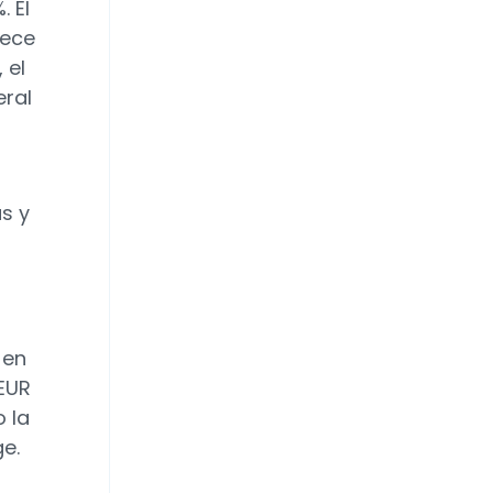
. El
rece
 el
eral
as y
 en
(EUR
 la
ge.