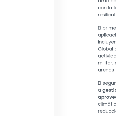
de la c
con la 
resilien
El prim
aplicac
incluye
Global 
activid
militar
arenas 
El segu
a
gesti
aprove
climáti
reducci