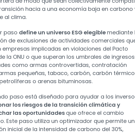
artera de modo que sean colectivamente compati
transición hacia a una economía baja en carbono 
te al clima.
er paso
define un universo ESG elegible
mediante 
ión de exclusiones de actividades comerciales qu
n empresas implicadas en violaciones del Pacto
de la ONU o que superan los umbrales de ingresos
ades como armas controvertidas, contratación
, armas pequeñas, tabaco, carbón, carbón térmico
petrolíferas o arenas bituminosas.
ndo paso está diseñado para ayudar a los inverso
onar los riesgos de la transición climática y
char las oportunidades
que ofrece el cambio
co. Este paso utiliza un optimizador que permite u
ón inicial de la intensidad de carbono del 30%,