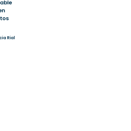
iable
en
tos
cia Rial