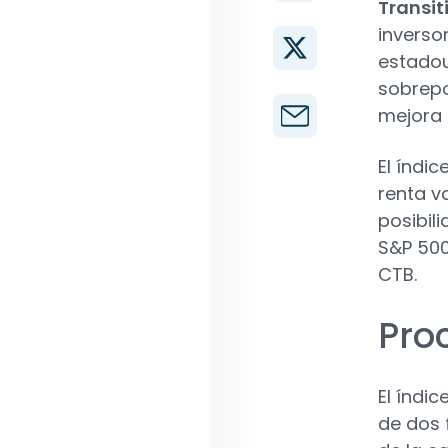
Transit
inverso
estadou
sobrepo
mejora d
El índic
renta v
posibil
S&P 500
CTB.
Pro
El índi
de dos 