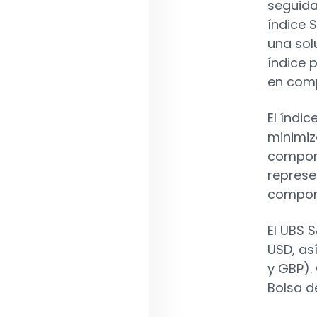
seguida
índice 
una sol
índice 
en comp
El índic
minimiz
compone
represe
compon
El UBS 
USD, as
y GBP).
Bolsa d