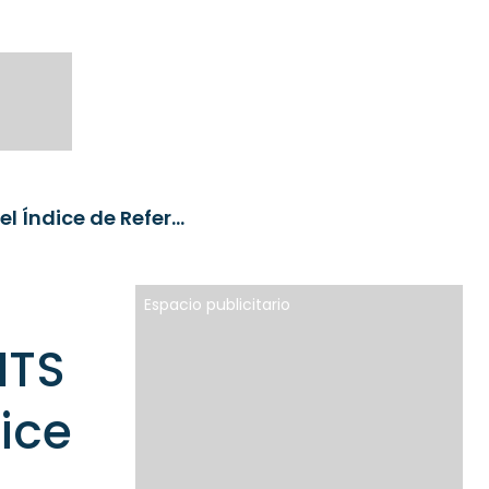
UBS AM lanza el primer ETF UCITS que aplica los criterios del Índice de Referencia de Transición Climática al universo del S&P 500
Espacio publicitario
ITS
dice