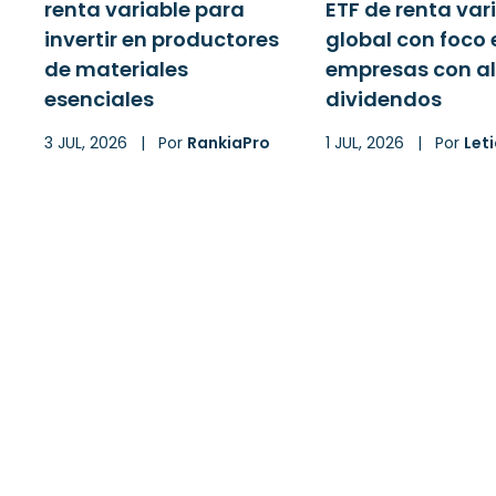
renta variable para
ETF de renta var
invertir en productores
global con foco 
de materiales
empresas con al
esenciales
dividendos
3 JUL, 2026
|
Por
RankiaPro
1 JUL, 2026
|
Por
Leti