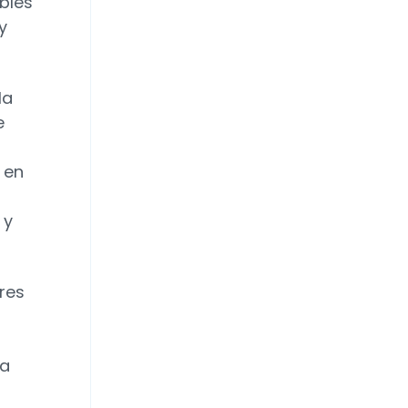
bles
y
la
e
 en
 y
res
na