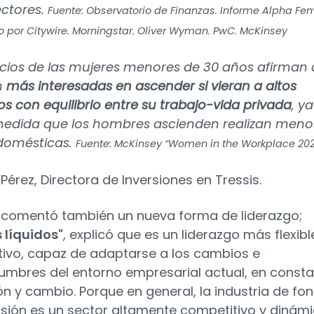
ectores.
Fuente: Observatorio de Finanzas. Informe Alpha Fe
 por Citywire. Morningstar. Oliver Wyman. PwC. McKinsey
rcios de las mujeres menores de 30 años afirman
n
más interesadas en ascender si vieran a altos
vos con equilibrio entre su trabajo-vida privada
, ya
edida que los hombres ascienden realizan meno
domésticas.
Fuente: McKinsey “Women in the Workplace 202
 Pérez, Directora de Inversiones en Tressis.
a comentó también un nueva forma de liderazgo;
s líquidos"
, explicó que es un liderazgo más flexibl
ivo, capaz de adaptarse a los cambios e
dumbres del entorno empresarial actual, en const
ón y cambio. Porque en general, la industria de fo
rsión es un sector altamente competitivo y dinámi