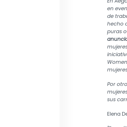
En Aego
en even
de trab
hecho d
puras 
anuncio
mujere
iniciati
Women s
mujeres
Por otr
mujeres
sus car
Elena D