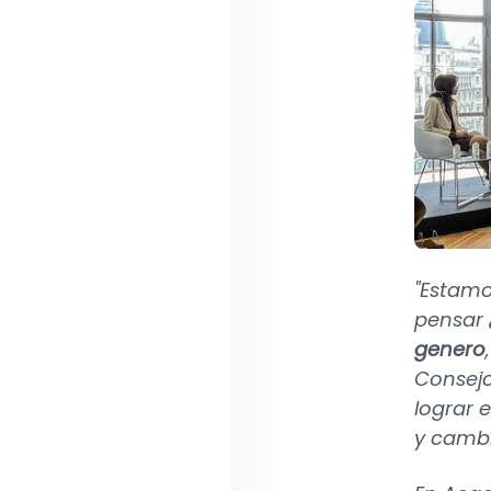
"Estamo
pensar
genero
Consejo
lograr 
y cambi