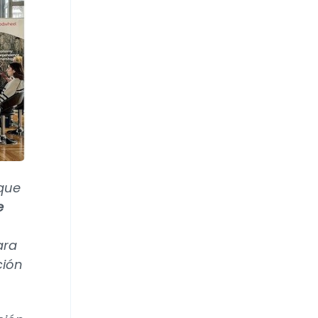
 que
e
ara
ción