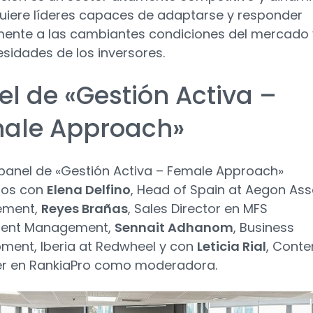
uiere líderes capaces de adaptarse y responder
ente a las cambiantes condiciones del mercado 
esidades de los inversores.
el de «Gestión Activa –
ale Approach»
 panel de «Gestión Activa – Female Approach»
os con
Elena Delfino
, Head of Spain at Aegon Ass
ement,
Reyes Brañas
, Sales Director en MFS
ment Management,
Sennait Adhanom
, Business
ment, Iberia at Redwheel y con
Leticia Rial
, Conte
r en RankiaPro como moderadora.