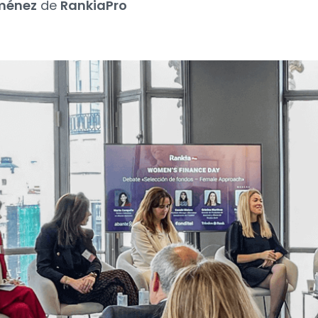
ménez
de
RankiaPro