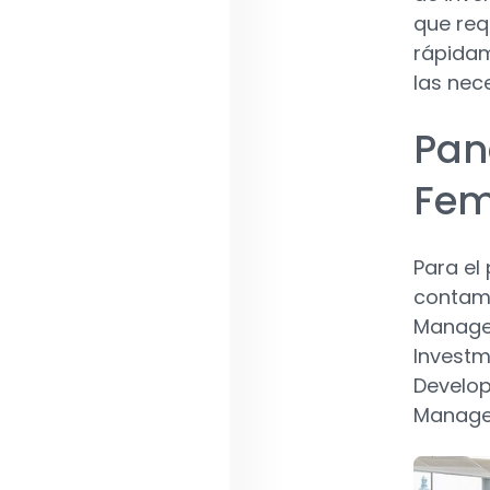
que req
rápidam
las nec
Pan
Fem
Para el
contam
Manag
Invest
Develop
Manage