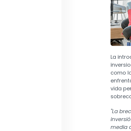
La intr
inversi
como la
enfrent
vida pe
sobreca
"La bre
inversió
media d