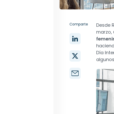
Comparte
Desde R
marzo,
femenin
haciend
Día Int
algunos