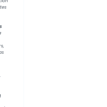
ción
tes
s
a
rs,
as
r
M