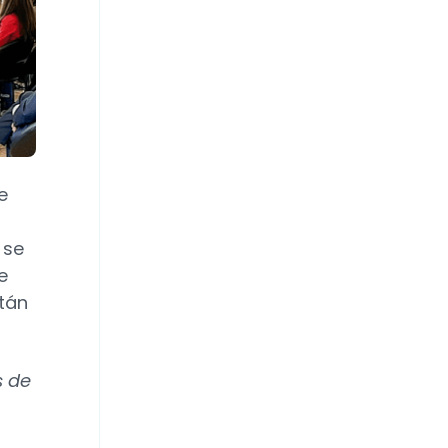
e
 se
e
stán
s de