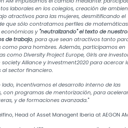
n AM impulsamos el cambio mediante: participa
tos laborales en los colegios, creación de ambien
ajo atractivos para las mujeres, desmitificando el
e que sólo contratamos perfiles de matemáticas
o económicas y
"neutralizando" el texto de nuestro
s de trabajo
, para que sean atractivos tanto par
s como para hombres. Además, participamos en
vas como Diversity Project Europe, Girls are investo
ociety Alliance y Investment2020 para acercar l
 al sector financiero.
o lado, incentivamos el desarrollo interno de las
, con programas de mentorización, para acelera
reras, y de formaciones avanzada.
"
elfino, Head of Asset Managent Iberia at AEGON A