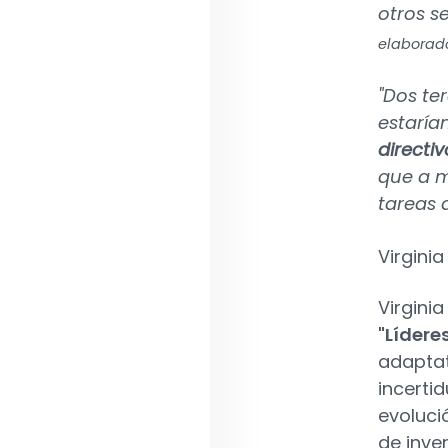
otros s
elaborado
"Dos te
estaría
directi
que a m
tareas 
Virginia
Virgini
"Lídere
adaptat
incerti
evoluci
de inve