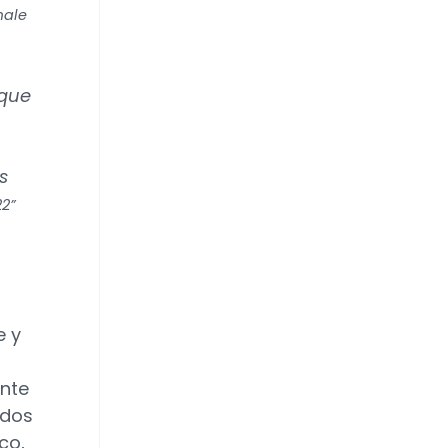
male
 que
s
2”
e y
ante
ndos
co,