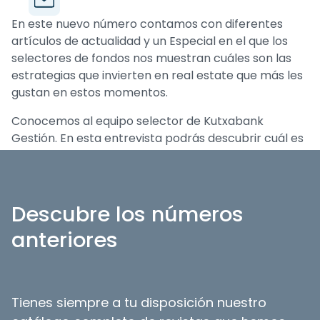
En este nuevo número contamos con diferentes
artículos de actualidad y un Especial en el que los
selectores de fondos nos muestran cuáles son las
estrategias que invierten en real estate que más les
gustan en estos momentos.
Conocemos al equipo selector de Kutxabank
Gestión. En esta entrevista podrás descubrir cuál es
su
asset allocation
actual y los criterios que siguen
para incorporar un nuevo fondo de inversión en
cartera.
Descubre los números
Además, los profesionales del sector nos muestran
anteriores
sus perspectivas para la renta variable de cara a
final de año y aprovechamos para preguntarles si
ha llegado el momento de invertir en value investing,
dado que en los últimos años el value ha estado en la
Tienes siempre a tu disposición nuestro
sombra pero parece estar ganando un nuevo