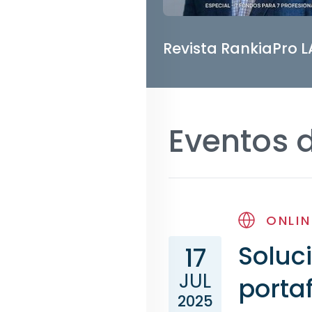
Revista RankiaPro 
Eventos 
ONLIN
Soluc
17
JUL
porta
2025