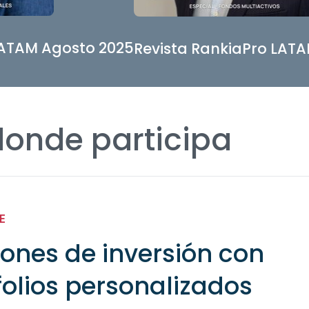
LATAM Agosto 2025
Revista RankiaPro LAT
donde participa
E
iones de inversión con
folios personalizados