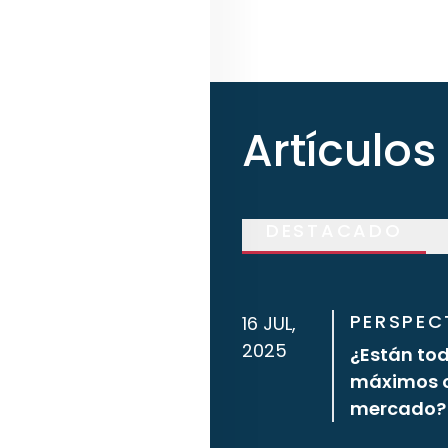
Artículos
DESTACADO
PERSPEC
16 JUL,
2025
¿Están tod
máximos o 
mercado?