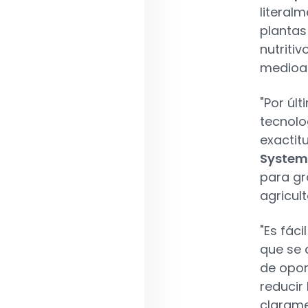
literal
plantas
nutriti
medioam
"Por últ
tecnolo
exactit
System
para gr
agricul
"Es fáci
que se 
de opor
reducir
clarame