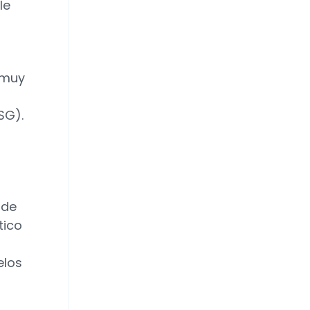
le
 muy
SG).
 de
tico
elos