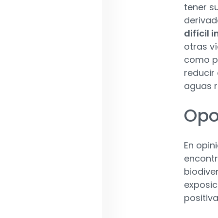
tener s
derivad
difícil
otras v
como p
reducir
aguas r
Opo
En opin
encontr
biodive
exposic
positiv