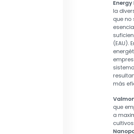
Energy
la dive
que no 
esencia
suficie
(EAU). 
energét
empresa
sistema
resulta
más efi
Valmon
que emp
a maxim
cultivo
Nanopo