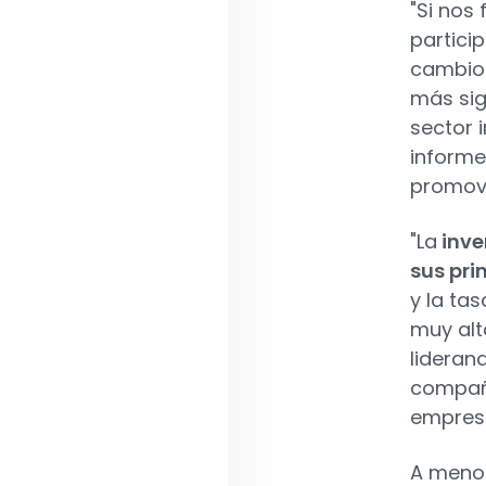
"Si nos
particip
cambio 
más sign
sector 
informe
promovi
"La
inve
sus pri
y la ta
muy alt
lideran
compañí
empresa
A menos