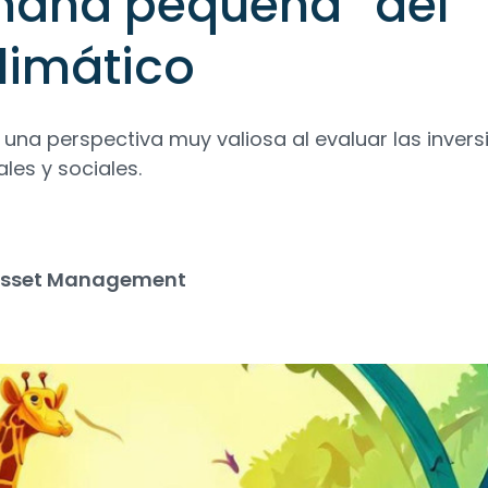
rmana pequeña” del
limático
 una perspectiva muy valiosa al evaluar las inver
les y sociales.
Asset Management