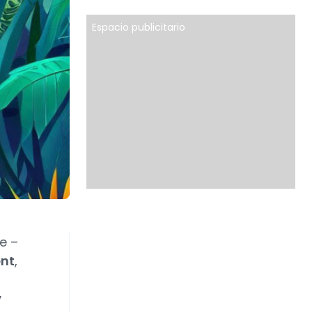
Espacio publicitario
e –
nt
,
y