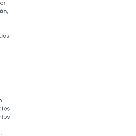
rar
ión
,
idos
n
ntes
 los
,