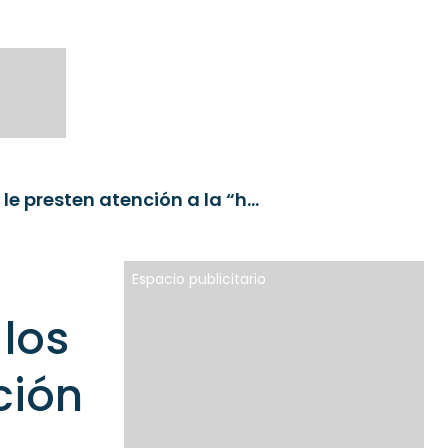
Biodiversidad: es hora de que los inversionistas le presten atención a la “hermana pequeña” del cambio climático
Espacio publicitario
 los
ción