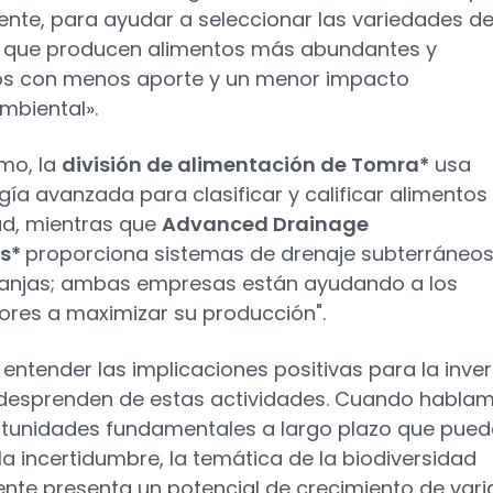
mente, para ayudar a seleccionar las variedades d
 que producen alimentos más abundantes y
vos con menos aporte y un menor impacto
biental».
imo, la
división de alimentación de Tomra*
usa
gía avanzada para clasificar y calificar alimentos
ud, mientras que
Advanced Drainage
s*
proporciona sistemas de drenaje subterráneo
anjas; ambas empresas están ayudando a los
tores a maximizar su producción".
l entender las implicaciones positivas para la inve
desprenden de estas actividades. Cuando habla
tunidades fundamentales a largo plazo que pue
 la incertidumbre, la temática de la biodiversidad
nte presenta un potencial de crecimiento de vari