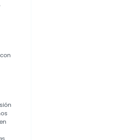
e
 con
s
rsión
mos
den
as