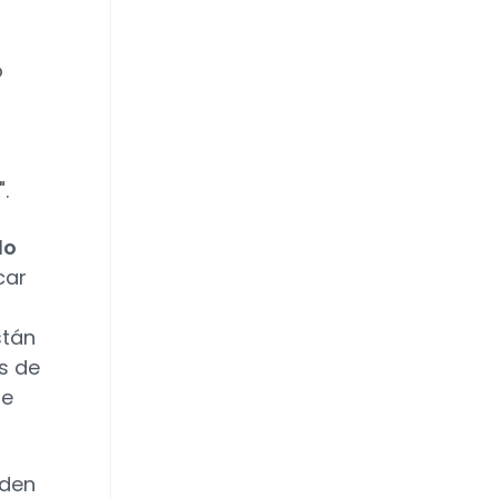
o
.
do
car
stán
s de
de
eden