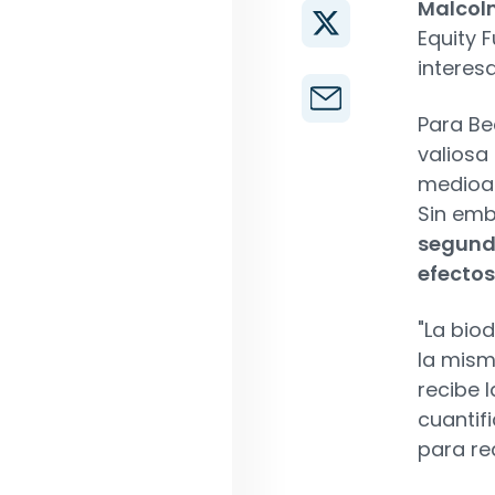
Malcol
Equity 
interes
Para B
valiosa 
medioam
Sin emb
segundo
efectos
"La bio
la mism
recibe 
cuantif
para rea