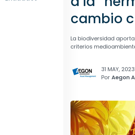
a la “he
cambio c
La biodiversidad aporta
criterios medioambienta
31 MAY, 2023
Por
Aegon 