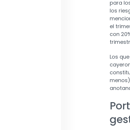
para lo
los rie
mencion
el trime
con 20%
trimestr
Los que 
cayeron
constit
menos) 
anotand
Port
ges