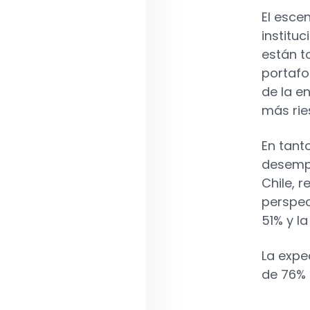
El escen
institu
están 
portafo
de la e
más rie
En tant
desempe
Chile, r
perspec
51% y la
La expec
de 76% a