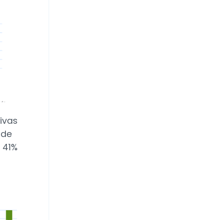
ivas
 de
 41%