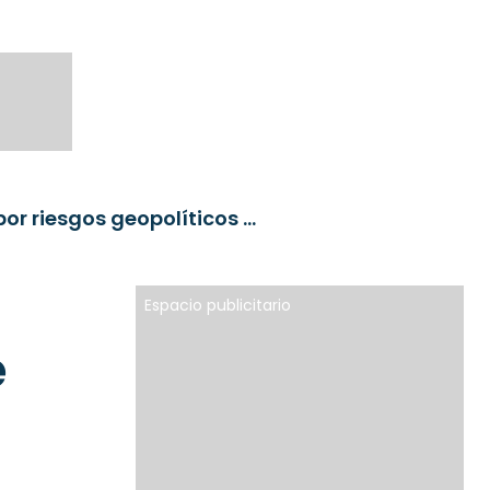
Gestores de inversión en Chile están más cautos por riesgos geopolíticos y recesión en su economía
Espacio publicitario
e