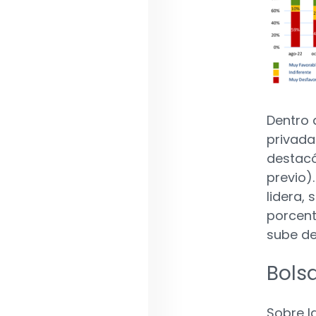
Dentro 
privada
destacó
previo)
lidera,
porcent
sube de
Bols
Sobre l