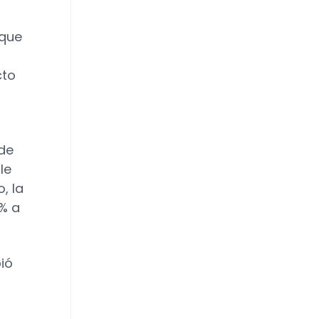
 que
cto
 de
le
o, la
9% a
bió