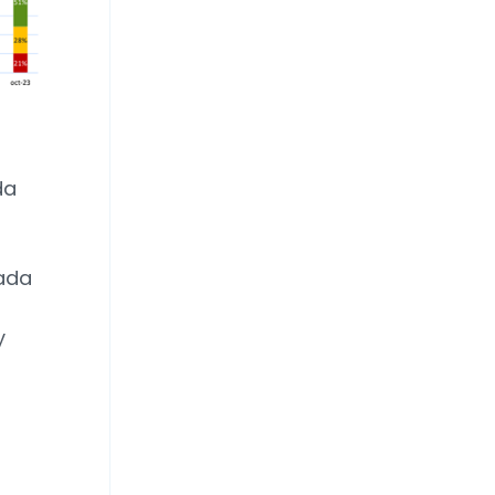
da
vada
y