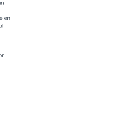
an
e en
al
or