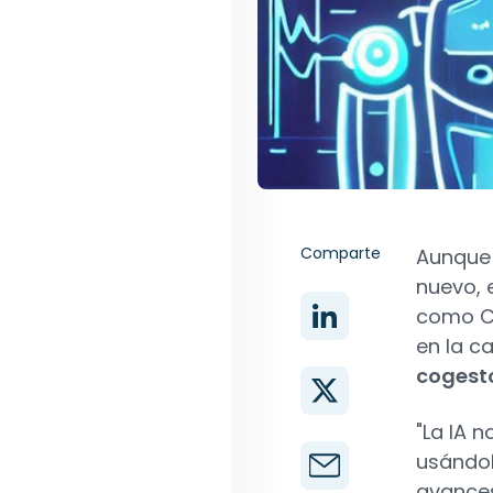
Comparte
Aunque
nuevo, 
como Ch
en la c
cogesto
"La IA 
usándol
avances