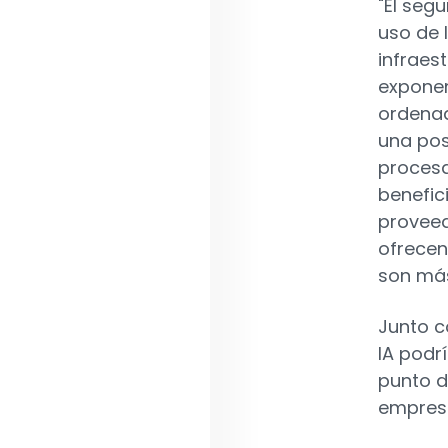
"El seg
uso de l
infraes
exponen
ordenad
una pos
procesa
benefic
proveed
ofrecen
son más 
Junto c
IA podr
punto d
empres