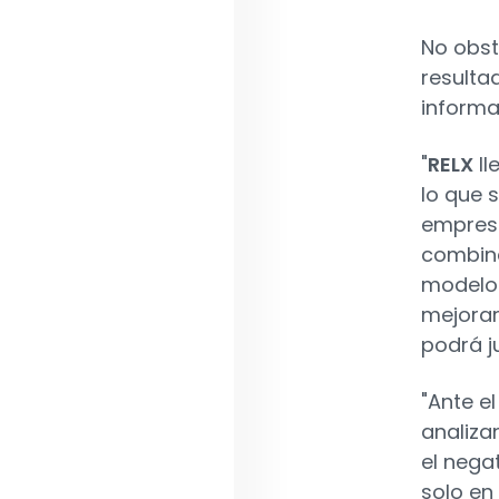
No obst
resulta
informa
"
RELX
ll
lo que 
empresa
combina
modelo 
mejorar
podrá ju
"Ante e
analiza
el nega
solo en