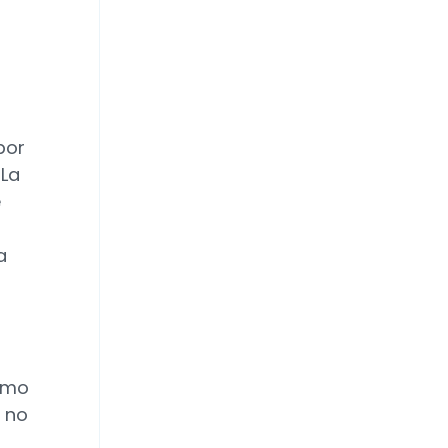
por
 La
e
a
como
y no