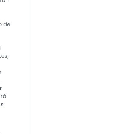
arán
o de
l
tes,
e
A
r
ará
os