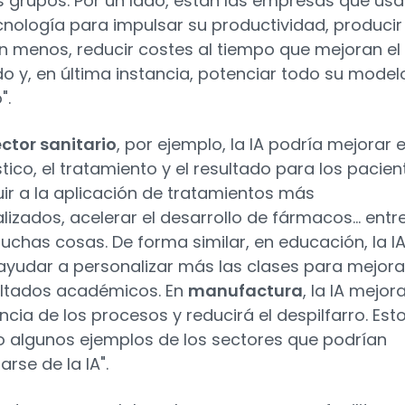
 grupos. Por un lado, están las empresas que us
cnología para impulsar su productividad, producir
 menos, reducir costes al tiempo que mejoran el
do y, en última instancia, potenciar todo su model
".
ctor sanitario
, por ejemplo, la IA podría mejorar e
tico, el tratamiento y el resultado para los pacien
uir a la aplicación de tratamientos más
lizados, acelerar el desarrollo de fármacos... entr
uchas cosas. De forma similar, en educación, la I
ayudar a personalizar más las clases para mejora
ultados académicos. En
manufactura
, la IA mejor
encia de los procesos y reducirá el despilfarro. Est
o algunos ejemplos de los sectores que podrían
arse de la IA".