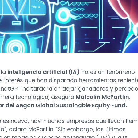
 la
inteligencia artificial (IA)
no es un fenómeno
el interés que han disparado herramientas recient
atGPT no tardará en dejar ganadores y perdedo
arrera tecnológica, asegura
Malcolm McPartlin,
r del Aegon Global Sustainable Equity Fund.
no es nueva, hay muchas empresas que llevan tie
a", aclara McPartlin. "Sin embargo, los últimos
 en modelos grandes de lenguaje (LLM) y la IA