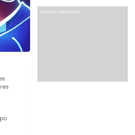
Espacio publicitario
es
res
mpo