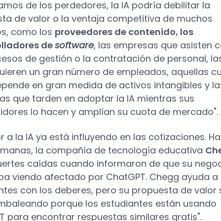
amos de los perdedores, la IA podría debilitar la
ta de valor o la ventaja competitiva de muchos
os, como los
proveedores de contenido, los
olladores de
software
, las empresas que asisten 
cesos de gestión o la contratación de personal, la
uieren un gran número de empleados, aquellas c
epende en gran medida de activos intangibles y la
s que tarden en adoptar la IA mientras sus
dores lo hacen y amplían su cuota de mercado".
r a la IA ya está influyendo en las cotizaciones. H
manas, la compañía de tecnología educativa
Ch
fuertes caídas cuando informaron de que su nego
ba viendo afectado por ChatGPT. Chegg ayuda a 
ntes con los deberes, pero su propuesta de valor 
mbaleando porque los estudiantes están usando
 para encontrar respuestas similares gratis".