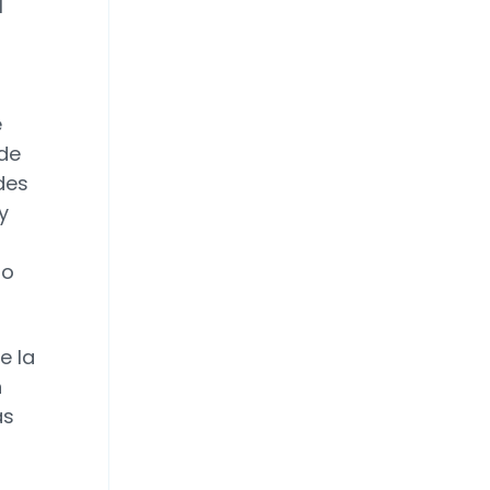
l
e
de
des
y
ro
e la
n
as