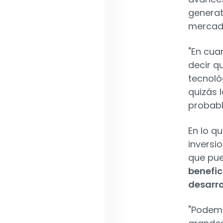
generat
mercad
"En cua
decir q
tecnoló
quizás 
probab
En lo qu
inversi
que pue
benefic
desarro
"Podemo