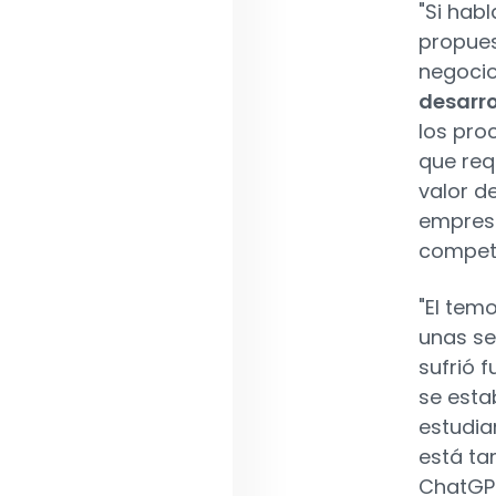
"Si habl
propues
negoci
desarr
los pro
que req
valor d
empresa
competi
"El temo
unas se
sufrió 
se esta
estudia
está ta
ChatGPT