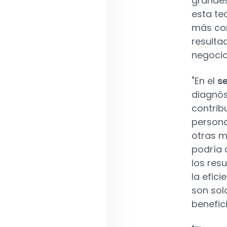
grandes
esta te
más con
resulta
negocio
"En el
se
diagnós
contrib
persona
otras m
podría 
los res
la efici
son sol
benefici