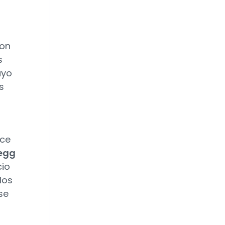
con
s
uyo
s
ace
egg
cio
los
se