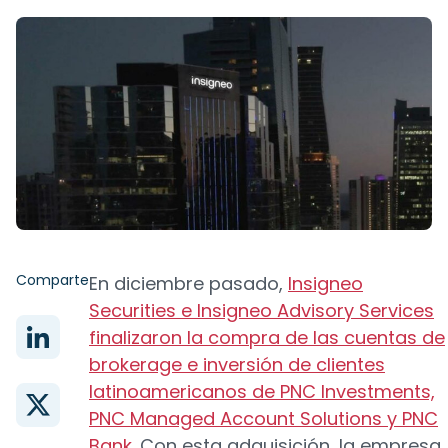
Comparte
En diciembre pasado,
Insigneo
Securities e Insigneo Advisory Services
finalizaron la compra de las cuentas de
brokerage e inversión de clientes
latinoamericanos de PNC Investments,
PNC Managed Account Solutions y PNC
Bank
. Con esta adquisición, la empresa