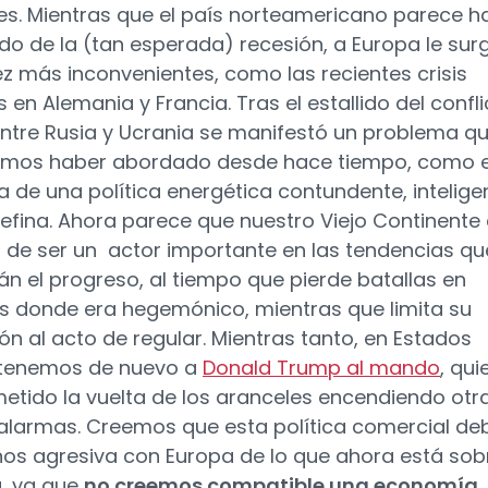
es. Mientras que el país norteamericano parece h
o de la (tan esperada) recesión, a Europa le sur
z más inconvenientes, como las recientes crisis
s en Alemania y Francia. Tras el estallido del confl
entre Rusia y Ucrania se manifestó un problema q
amos haber abordado desde hace tiempo, como e
a de una política energética contundente, intelige
defina. Ahora parece que nuestro Viejo Continente
 de ser un actor importante en las tendencias qu
n el progreso, al tiempo que pierde batallas en
s donde era hegemónico, mientras que limita su
ón al acto de regular. Mientras tanto, en Estados
 tenemos de nuevo a
Donald Trump al mando
, qui
etido la vuelta de los aranceles encendiendo otr
 alarmas. Creemos que esta política comercial de
os agresiva con Europa de lo que ahora está sob
, ya que
no creemos compatible una economía