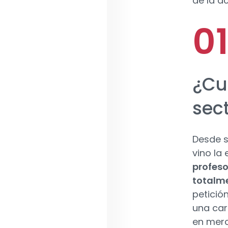
de la a
¿Cu
sec
Desde s
vino la
profeso
totalme
petició
una car
en merc