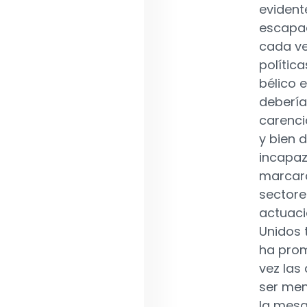
evident
escapad
cada ve
política
bélico 
deberí
carenci
y bien 
incapaz
marcará
sectore
actuaci
Unidos
ha prom
vez las
ser men
la mesa