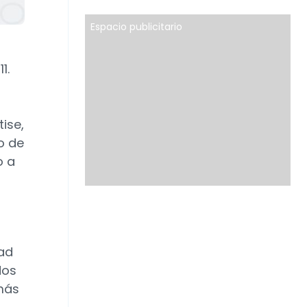
Espacio publicitario
1.
ise,
o de
o a
ad
dos
más