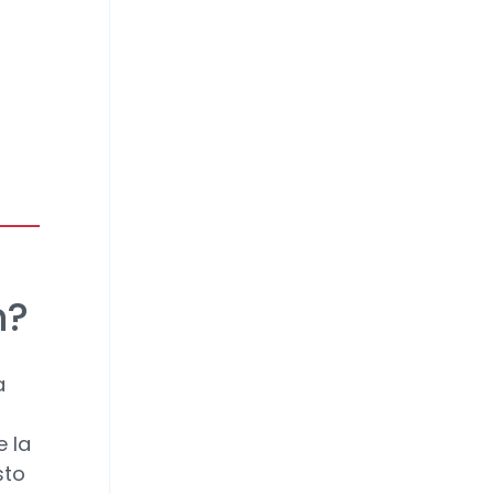
n?
a
l
e la
sto