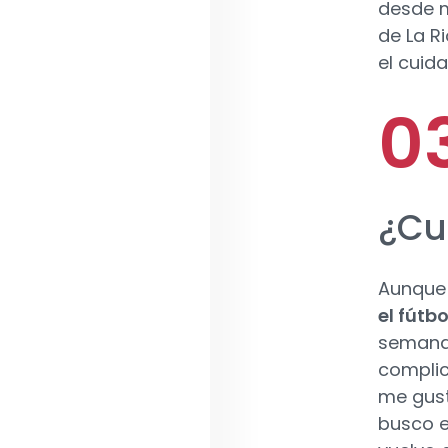
desde m
de La R
el cuid
¿Cu
Aunque 
el fútbo
semana
complic
me gus
busco e