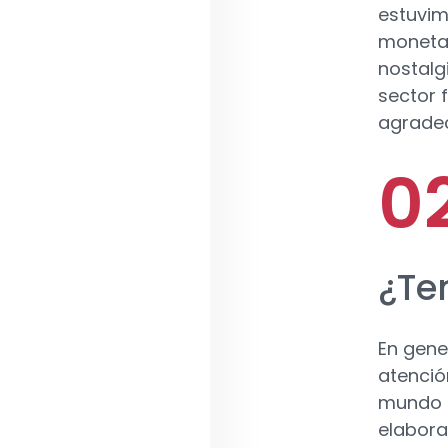
estuvim
monetar
nostalg
sector 
agrade
¿Te
En gene
atenció
mundo d
elabora