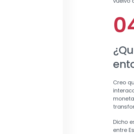
vuelvo 
¿Qu
ent
Creo qu
interacc
monetar
transfo
Dicho e
entre E