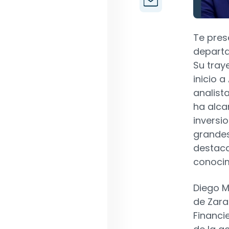
Te pre
departa
Su tray
inicio 
analist
ha alca
inversi
grandes 
destaca
conocim
Diego M
de Zara
Financi